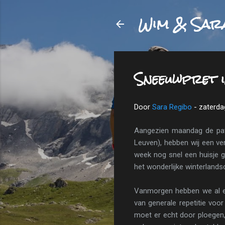
Wim & Sar
Sneeuwpret 
Door
Sara Regibo
-
zaterdag
Aangezien maandag de patro
Leuven), hebben wij een v
week nog snel een huisje 
het wonderlijke winterland
Vanmorgen hebben we al een
van generale repetitie voo
moet er echt door ploegen,