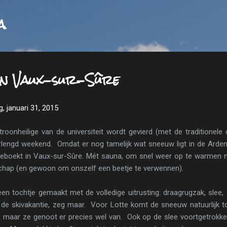
Doorgaan naar hoofdcontent
a
in Vaux-sur-Sûre
, januari 31, 2015
onheilige van de universiteit wordt gevierd (met de traditionele
erlengd weekend. Omdat er nog tamelijk wat sneeuw ligt in de Arde
geboekt in Vaux-sur-Sûre. Mét sauna, om snel weer op te warmen n
schap (en gewoon om onszelf een beetje te verwennen).
 tochtje gemaakt met de volledige uitrusting: draagrugzak, slee, 
r de skivakantie, zeg maar. Voor Lotte komt de sneeuw natuurlijk to
 maar ze genoot er precies wel van. Ook op de slee voortgetrokken 