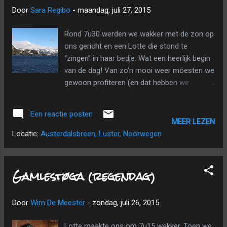
Door
Sara Regibo
-
maandag, juli 27, 2015
aan een bediende en die ging op zoek naar
een goeie vijs in een opslagplaats van de
Rond 7u30 werden we wakker met de zon op
winkel. Uiteindelijk vond hij een passende vijs,
ons gericht en een Lotte die stond te
maar hij had geen schroevendraaier om alles
“zingen” in haar bedje. Wat een heerlijk begin
vast te zetten. We deden nog onze
van de dag! Van zo'n mooi weer móesten we
boodschappen en trokken terug naar de
gewoon profiteren (en dat hebben we
Intersport waar ze de rugzak nu wel konden
gedaan)! Rond 9u kropen we in de auto voor
repareren. De vriendelijke Noren hebben
een prachtige rit naar Tungastølen (die
enorm hun best gedaan. En dat allemaal
Een reactie posten
weliswaar vier uur in beslag zou nemen).
gratis! ...
MEER LEZEN
Daar moesten we ons parkeren bij de
Locatie:
Austerdalsbreen, Luster, Noorwegen
voormalige DNT-hytte en aan de wandeling
tot bij de gletsjer beginnen. Wat bedoeld
werd met “voormalig” wisten we toen nog
Gamlestøga (regendag)
niet... Maar die rit met de auto dus... Tot in
Øvre Årdal hadden beide richtingen een
Door
Wim De Meester
-
zondag, juli 26, 2015
volwaardige rijstrook: als het landschap (een
groot meer omzoomd met besneeuwde
Lotte maakte ons om 7u15 wakker. Toen we