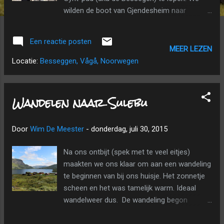
wilden de boot van Gjendesheim naar
Memurubu van 9u30 nog halen en we wisten
dat het nipt zou worden, heel nipt. Dus: direct
Een reactie posten
opstaan, Lotte vlug een flesje geven, zelf
MEER LEZEN
eten op weg van de keuken naar de auto,...
Locatie:
Besseggen, Vågå, Noorwegen
en rijden maar! Van de prachtige
naaldbossen en meren onderweg konden we
(nog) niet genieten ('s avonds wel), daarvoor
Wandelen naar Sulebu
waren we te fel gehaast en bovendien werd
Lotteke nog ziek onderweg. Gelukkig was ze
Door
Wim De Meester
-
donderdag, juli 30, 2015
daarna weer haar vrolijke zelf! Waar we
echter geen rekening meer gehouden
Na ons ontbijt (spek met te veel eitjes)
hadden, was dat het zo druk zou zijn.
maakten we ons klaar om aan een wandeling
Iederéén leek wel de Bessegen-graat over te
te beginnen van bij ons huisje. Het zonnetje
willen vandaag! Parkeren moesten we dus
scheen en het was tamelijk warm. Ideaal
2km voor de aanlegkade (en er reed een
wandelweer dus. De wandeling begon
shuttlebusje heen en weer). Toen we tickets
onmiddellijk met een steile klim: dat was
voor de boot gingen vragen, kregen we te