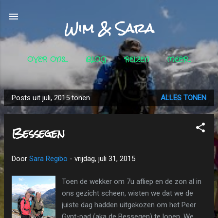
Doorgaan naar hoofdcontent
Wim & Sara
OVER ONS...
BLOG
REIZEN
MEER…
Posts uit juli, 2015 tonen
ALLES TONEN
P
o
Bessegen
s
t
s
Door
Sara Regibo
-
vrijdag, juli 31, 2015
Toen de wekker om 7u afliep en de zon al in
ons gezicht scheen, wisten we dat we de
juiste dag hadden uitgekozen om het Peer
Gynt-pad (aka de Bessegen) te lopen. We