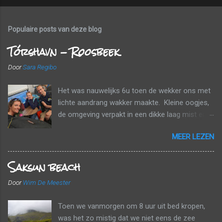
Populaire posts van deze blog
Tórshavn - Roosbeek
Door
Sara Regibo
Het was nauwelijks 6u toen de wekker ons met
lichte aandrang wakker maakte. Kleine oogjes,
de omgeving verpakt in een dikke laag mist en
wolken. Tijd om naar huis te gaan! Voor een
MEER LEZEN
echt ontbijt was het nog te vroeg, maar we
kregen wel elk nog een papieren zak mee met
Saksun beach
een banaan, een croissant en een fruitsapje.
Tussen de wolken en de mist probeerden we
Door
Wim De Meester
onderweg nog zo veel mogelijk van het
landschap mee te pikken. Een laatste
Toen we vanmorgen om 8 uur uit bed kropen,
tankbeurt, de huurauto inleveren en dan gaan
was het zo mistig dat we niet eens de zee
aanschuiven. De luchthaven bestaat uit één