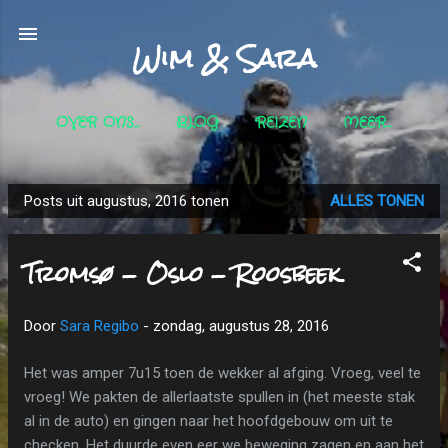
Doorgaan naar hoofdcontent
Wim & Sara
OVER ONS...
BLOG
REIZEN
MEER…
Posts uit augustus, 2016 tonen
ALLES TONEN
P
o
Tromsø - Oslo - Roosbeek
s
t
s
Door
Sara Regibo
-
zondag, augustus 28, 2016
Het was amper 7u15 toen de wekker al afging. Vroeg, veel te
vroeg! We pakten de allerlaatste spullen in (het meeste stak
al in de auto) en gingen naar het hoofdgebouw om uit te
checken. Het duurde even eer we beweging zagen en aan het