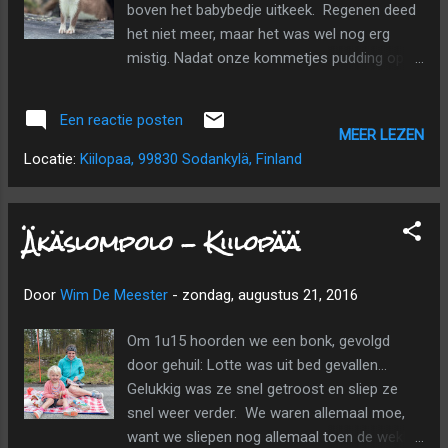
boven het babybedje uitkeek. Regenen deed
dat was heel klein en niet interessant, zodat
het niet meer, maar het was wel nog erg
we snel weer verder reden. We verlieten de
mistig. Nadat onze kommetjes pudding op
Artic Highway (E75) en namen de veel
waren en we wat hadden gespeeld met Lotte
interessantere weg 92 richting Noorwegen.
en haar knuffels, vertrokken we voor een
Al snel zagen we een groep van 7 r...
Een reactie posten
wandeling in het nationaal park Uhro
MEER LEZEN
Kekkonen. Vlakbij het hoofdgebouw
Locatie:
Kiilopaa, 99830 Sodankylä, Finland
moesten we door een houten "huisje"
stappen en konden we aan onze wandeling
beginnen. In het begin lagen er
Äkäslompolo - Kiilopää
vlonderpaadjes met trapjes, daarna kwam er
een breed paadje met steentjes (gelukkig,
Door
Wim De Meester
-
zondag, augustus 21, 2016
want alles lag er nat bij). Na ongeveer 600m
begon Lotte te duimen en in haar haartjes te
Om 1u15 hoorden we een bonk, gevolgd
draaien, dus was het geen verrassing dat ze
door gehuil: Lotte was uit bed gevallen...
vroeg om bij papa in de rugzak te mogen. Na
Gelukkig was ze snel getroost en sliep ze
een klein plateautje leidden houten trapjes
snel weer verder. We waren allemaal moe,
ons de berg op, de mist en de wolken in. Ik
want we sliepen nog allemaal toen de wekker
was me net aan het afvragen wat nu eigenlijk