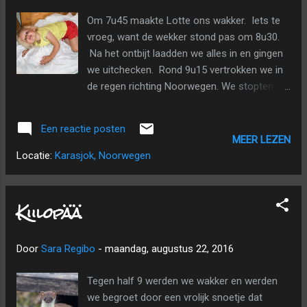
Toen er geen plassen meer waren en het
Om 7u45 maakte Lotte ons wakker. Iets te
zanderige pad naar boven ging, sloeg de
vroeg, want de wekker stond pas om 8u30.
verveling wat toe bij haar en moesten we
Na het ontbijt laadden we alles in en gingen
haar een beetje afleiden met koekjes, haar
we uitchecken. Rond 9u15 vertrokken we in
drinkbus, de vele gigantische paddenstoelen
de regen richting Noorwegen. We stopten
(veel vliegenzwammen, alweer) langs het
een eerste keer in Ivalo, waar er een Sami-
pad, lekkere besjes om te plukken en direct in
toeristenwinkeltje is. De eerste winkel waar
haar mondje te laten verdwi...
Een reactie posten
we binnengingen was eerder een
MEER LEZEN
kringloopwinkel. Gelukkig zagen we de
Locatie:
Karasjok, Noorwegen
andere kant van de straat wel de
toeristenwinkel. Iets voor Inari maakten we
een tussenstop op een aardebaantje. Daar
Kiilopää
vertrekt een wandeling vanwaar je mooie
uitzichten hebt op het meer van Inari. Het
Door
Sara Regibo
-
maandag, augustus 22, 2016
was jammer genoeg zo hard aan het
regenen dat we gewoon in de auto een
Tegen half 9 werden we wakker en werden
koekje aten en verder reden. In Inari stopten
we begroet door een vrolijk snoetje dat
we nog eens bij een toeristenwinkeltje, maar