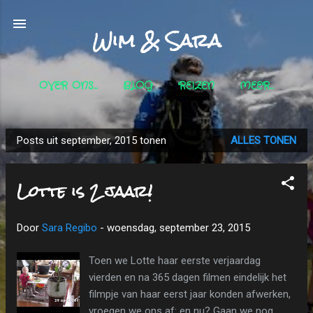
Doorgaan naar hoofdcontent
Wim & Sara
OVER ONS...
BLOG
REIZEN
MEER…
Posts uit september, 2015 tonen
ALLES TONEN
P
o
Lotte is 2 jaar!
s
t
s
Door
Sara Regibo
-
woensdag, september 23, 2015
Toen we Lotte haar eerste verjaardag
vierden en na 365 dagen filmen eindelijk het
filmpje van haar eerst jaar konden afwerken,
vroegen we ons af: en nu? Gaan we nog