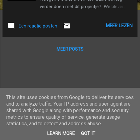
verder doen met dit projectje? We bleven -
gewoontegetrouw - alle dagen minstens een
seconde filmen en beslisten ook voor het
MEER LEZEN
Een reactie posten
tweede jaar een filmpje te maken. Het was
alweer een fantastisch jaar, waarin ze heel
veel bijleerde: alleen stappen (op het lopen
MEER POSTS
af!), praten (de gekste woorden natuurlijk
eerst: tractor, rendier,...), schoenen aandoen,
blokkentorens maken, legpuzzels maken,
kaarsjes uitblazen, eerst mama plagen (door
consequent "papa" te zeggen), dan papa
plagen (door, jawel, consequent "mama" te
zeggen),... Te veel om op te noemen!
This site uses cookies from Google to deliver its services
and to analyze traffic. Your IP address and user-agent are
shared with Google along with performance and security
metrics to ensure quality of service, generate usage
statistics, and to detect and address abuse.
Mogelijk gemaakt door Blogger
LEARN MORE
GOT IT