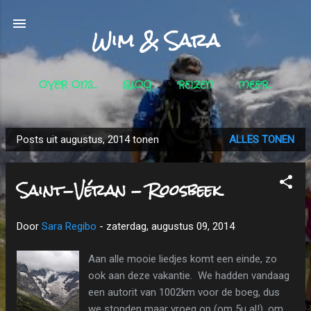
Doorgaan naar hoofdcontent
Wim & Sara
OVER ONS...
BLOG
REIZEN
MEER…
Posts uit augustus, 2014 tonen
ALLES TONEN
P
o
Saint-Véran - Roosbeek
s
t
s
Door
Sara Regibo
-
zaterdag, augustus 09, 2014
Aan alle mooie liedjes komt een einde, zo
ook aan deze vakantie. We hadden vandaag
een autorit van 1002km voor de boeg, dus
we stonden maar vroeg op (om 5u al!), om