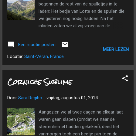
begonnen de rest van de spulletjes in te
terwijl Wim en ik spaghetti maakten. We
laden: Het bedje van Lotte en de spullen die
keken nog een beetje op de kaart en
we gisteren nog nodig hadden. Na het
stippelden al een wandeling uit voor morgen.
inladen zaten we al vrij vroeg aan de
Fête des traditions et des métie...
ontbijttafel. Na het lekkere ontbijt bleven we
nog een tijdje babbelen met Maxime en
Een reactie posten
Laetitia. We betaalden (bijna €350 te weinig)
MEER LEZEN
en kregen nog wat koekjes en lavendelolie.
Locatie:
Saint-Véran, France
We namen afscheid van Maxime, Laetitia en
de Belgen en vertrokken richting Saint-Véran.
Het mooie berglandschap onderweg. We
Corniche Sublime
reden opnieuw richting Rougon en deze keer
hadden we geen problemen met de spiegels.
Door
Sara Regibo
-
vrijdag, augustus 01, 2014
We passeerden langs een mooi meertje
waar we de verblijfplaats van een sekte
Aangezien we al twee dagen na elkaar laat
konden zien. In Castellane gingen we tanken,
waren gaan slapen (omdat we naar de
maar het was heel druk zodat we lang
sterrenhemel hadden gekeken), deed het
moesten aanschuiven. We reden over de Col
vanmorgen toch een beetje pijn toen de
d’Allos. Eerst was de weg nog breed, maar