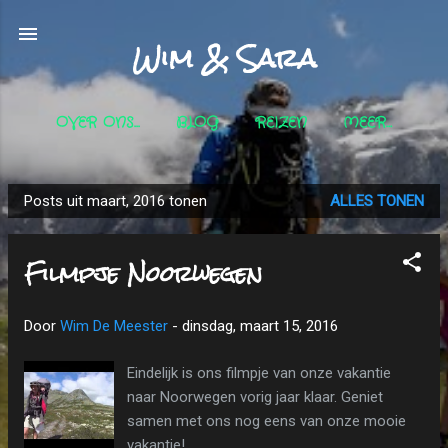
Doorgaan naar hoofdcontent
Wim & Sara
OVER ONS...
BLOG
REIZEN
MEER…
Posts uit maart, 2016 tonen
ALLES TONEN
P
o
Filmpje Noorwegen
s
t
s
Door
Wim De Meester
-
dinsdag, maart 15, 2016
Eindelijk is ons filmpje van onze vakantie
naar Noorwegen vorig jaar klaar. Geniet
samen met ons nog eens van onze mooie
vakantie!