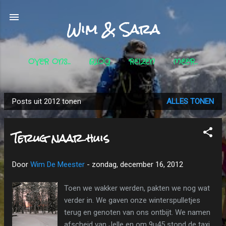
Doorgaan naar hoofdcontent
Wim & Sara
OVER ONS...
BLOG
REIZEN
MEER…
Posts uit 2012 tonen
ALLES TONEN
P
o
Terug naar huis
s
t
s
Door
Wim De Meester
-
zondag, december 16, 2012
Toen we wakker werden, pakten we nog wat
verder in. We gaven onze winterspulletjes
terug en genoten van ons ontbijt. We namen
afscheid van Jelle en om 9u45 stond de taxi