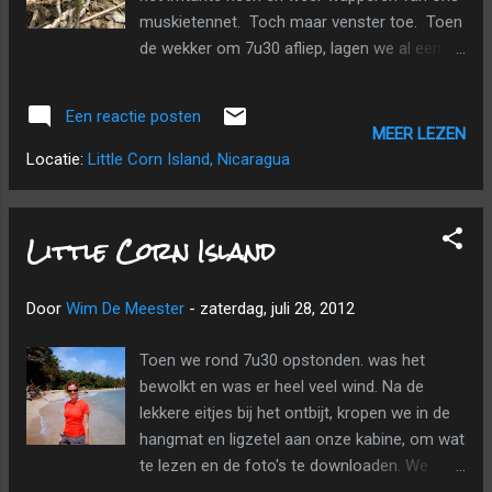
muskietennet. Toch maar venster toe. Toen
de wekker om 7u30 afliep, lagen we al een
tijdje wakker. We lieten ons uit bed glijden en
begonnen alvast onze spullen bij elkaar te
Een reactie posten
zoeken (want om 10u moesten we uit onze
MEER LEZEN
cabaña). Iedereen had precies een luie dag,
Locatie:
Little Corn Island, Nicaragua
want buiten bazin Anna was er niemand bij
het ontbijt. Na het ontbijt en het betalen van
de rekening, pakten we onze rugzakken en
Little Corn Island
gingen we nog een paar uurtjes op ons
bankje langs het strand zitten, met een
Door
Wim De Meester
-
zaterdag, juli 28, 2012
boekje in het zonnetje. Tegen half 11 stapten
we naar het dorpje, waar we in café
Toen we rond 7u30 opstonden. was het
Tranquillo een caipirinha dronken met
bewolkt en was er heel veel wind. Na de
nachos met guacamole en quesadillas con
lekkere eitjes bij het ontbijt, kropen we in de
queso. Ze waren daar inderdaad heel erg
hangmat en ligzetel aan onze kabine, om wat
"tranquillo": de diensters sleften op hun
te lezen en de foto's te downloaden. We
dooie gemak door de zaak (haast en spoed
wandelden wat langs de zee, lazen wat en