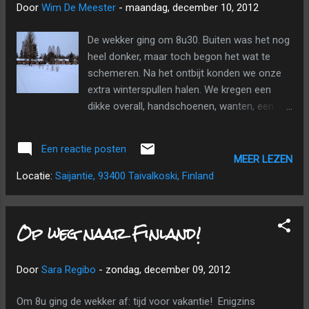
Door
Wim De Meester
-
maandag, december 10, 2012
kreeg Leo, Idia, Indy, Kodiak en Ana; zelf
kreeg ik Pirka, Nuget, Snoopy, Frank en
De wekker ging om 8u30. Buiten was het nog
Nome. Jawel, ze hebben alle 140 een naam!
heel donker, maar toch begon het wat te
Twee van onze husky's (de slimme
schemeren. Na het ontbijt konden we onze
stuurhonden). Tegen de tijd dat mijn slee
extra winterspullen halen. We kregen een
klaar was, stond ik al nat in 't zweet. Er zit
dikke overall, handschoenen, wanten, een
nogal kracht achter die beest...
gezichtsmasker, een dikke muts en warme
laarzen. In de voormiddag maakten we een
Een reactie posten
korte wandeling en lazen we nog wat. Als
MEER LEZEN
middagmaal kregen we een lekkere zalm-
Locatie:
Saijantie, 93400 Taivalkoski, Finland
maaltijdsoep. De Saija Lodge in de sneeuw.
Om 13u30 werden we aan de hondenkennel
verwacht voor een tocht op de hondenslee
Op weg naar Finland!
achter de husky's. We kregen eerst een
uitgebreide uitleg over het gebruik van de
Door
Sara Regibo
-
zondag, december 09, 2012
slee en daarna mochten we helpen met de
honden in te spannen voor de slee. We
Om 8u ging de wekker af: tijd voor vakantie! Enigzins
mochten de honden mee helpen halen uit