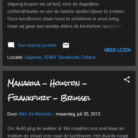
slaperig kropen we uit bed, voor de dagelijkse
hun hok. Die beestjes zijn echt wel heel sterk,
ochtendrituelen en om de laatste spullen bijeen te zoeken.
je moet ze goed optillen, zodat ze enkel op
Onze kerstboom staat mooi te schitteren in onze living,
hun twee achterpoten staan. Als je dat niet
maar wij gaan een weekje elders de kerstsfeer opsnuiven: in
deed, gingen zij op wandel met jou, in plaats
het hoge Noorden, Taivalkovski, Finland. Net buiten de
van omgekeerd. Gids Taina. Elke slee kreeg
poolcirkel; daar waar de tegels uit de grond vriezen. Om 9u15
vijf honden. Daarna mochten we nog
Een reactie posten
kwam papa ons oppikken om ons naar het station van
meehelpen...
MEER LEZEN
Tienen te brengen. Een "plan B" was gelukkig niet nodig: de
Locatie:
Saijantie, 93400 Taivalkoski, Finland
trein reed (voor een keer) goed op tijd en we kwamen
ruimschoots op tijd aan op de luchthaven. We dropten onze
rugzakken af, kregen onze tickets tot op onze
Managua - Houston -
eindbestemming (Oulu) en stapten vlot (zonder gepiep
zowaar) door de security. Na een rustige vlucht van 2u30,
Frankfurt - Brussel
kwamen we toe in Helsinki; een kleine, haast gezellige
luchthaven (met parketvloer). We hadden 45 minuten tussen
Door
Wim De Meester
-
maandag, juli 30, 2012
de vluchten, maar dat was meer dan genoeg. Het was daar
al opvall...
Om 4u45 ging de wekker al. We maakten ons snel klaar en
trokken de straat over naar de luchthaven. Het duurde nogal