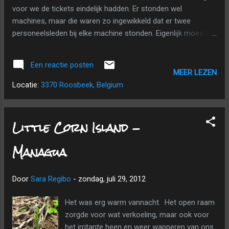
voor we de tickets eindelijk hadden. Er stonden wel
machines, maar die waren zo ingewikkeld dat er twee
personeelsleden bij elke machine stonden. Eigenlijk moest
alles toch nog manueel gebeuren. We gingen in de lange rij
staan voor de douane en de security. Aan de douane
Een reactie posten
slaagden ze er in om het plastiekje uit Sara's pas te trekken.
MEER LEZEN
Gelukkig was dat geen probleem en waren we al snel door de
Locatie:
3370 Roosbeek, Belgium
security. We kochten twee flesjes water met de laatste
cordoba's. Na het boarden was er opnieuw een security
controle. Die hadden we niet verwacht en aangezien water
Little Corn Island -
als een gevaarlijk explosief wordt aanzien, moesten we ons
pas gekocht water achterlaten. De vlucht vertrok mooi op
Managua
tijd. We kregen wel wat te drinken, maar een ontbijt was er
blijkbaar niet voorzien. Op tijd kwamen we aan in Houston.
Door
Sara Regibo
-
zondag, juli 29, 2012
Daar kwamen we verrassend snel door de immigratie. Voor
...
Het was erg warm vannacht. Het open raam
zorgde voor wat verkoeling, maar ook voor
het irritante heen en weer wapperen van ons