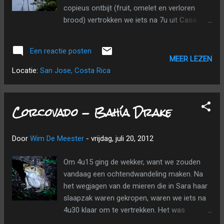
copieus ontbijt (fruit, omelet en verloren
brood) vertrokken we iets na 7u uit Casa
Horizontes en een halfuurtje later namen we
met o.a. Johannes en Renate het bootje naar
Een reactie posten
Sierpe. Onze rugzakken werden aan boord
MEER LEZEN
gedragen. Wij waadden op blote voetjes
Locatie:
San Jose, Costa Rica
door de zee tot aan het bootje. Toen we
neerploften, voelden we nog goed dat de trip
van gisteren erg hobbelig was. Toen we
Corcovado - Bahía Drake
door de mangroves voeren, zag ik een
wasbeertje naar beneden kruipen. Bahía
Door
Wim De Meester
-
vrijdag, juli 20, 2012
Drake. Aangekomen in Sierpe namen we met
Renate en Johannes de taxi tot aan het hotel
Om 4u15 ging de wekker, want we zouden
waar ze hun auto hadden achtergelaten.
vandaag een ochtendwandeling maken. Na
Daar wisselden we de enorme hoeveelheid
het wegjagen van de mieren die in Sara haar
foto's van Corcovado uit. De Duitsers waren
slaapzak waren gekropen, waren we iets na
zo vriendelijk om ons met de auto tot in
4u30 klaar om te vertrekken. Het was
Palmar Norte te brengen. Het lange wachten
gelukkig droog, want het had de hele nacht