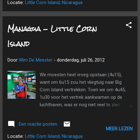
kregen een lekker ontbijtje met omelet,
Locatie:
Little Corn Island, Nicaragua
watermeloen en heerlijk geroosterd brood
met een achterliggende smaak van
kokosmelk. Tegen de tijd dat alles
Managua - Little Corn
opgesmuld was, waren de wolkjes verdreven
en scheen de zon volop. Via het strand en
Island
kleine paadjes wandelden we naar The
Village (aan het andere eind van het eiland),
Door
Wim De Meester
-
donderdag, juli 26, 2012
goed ingesmeerd, maar domweg water
vergetend. Het leven is hier zo anders dan
We moesten heel vroeg opstaan (4u15),
thuis. De enige wielen op dit eiland zijn van
want om 6u15 zou het vliegtuig naar Big
kruiwagens en een occasionele fiets. Tijd
Corn Island vertrekken. Toen we om 4u45,
heeft geen belang. De uren verstrijken hier
1u30 voor het vertrek aankwamen op de
zonder dat je er de vinger op kan leggen ...
luchthaven, was er nog niet veel te zien.
Voor de nationale vluchten was er een klein
gebouwtje, met 2 counters. Rond 5u kwam
Een reactie posten
er eindelijk iemand en al vlug hadden we
MEER LEZEN
onze bagage ingeleverd, hadden we onze
Locatie:
Little Corn Island, Nicaragua