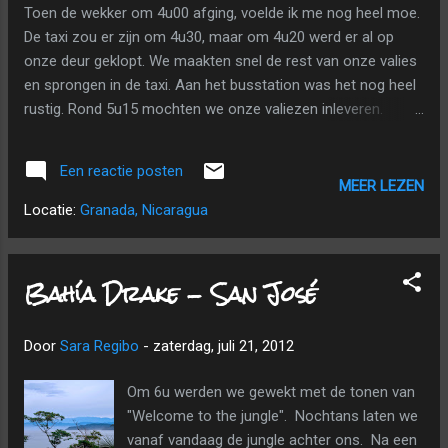
Toen de wekker om 4u00 afging, voelde ik me nog heel moe.
Wim moest zijn fototoestel afgeven, maar
De taxi zou er zijn om 4u30, maar om 4u20 werd er al op
hier geraakten we tenminste alletwee (en
onze deur geklopt. We maakten snel de rest van onze valies
met rugzak) binnen. Daarna hadden we
en sprongen in de taxi. Aan het busstation was het nog heel
alweer verkoeling nodig en sprongen we nog
rustig. Rond 5u15 mochten we onze valiezen inleveren.
eens in het zwembad. We keerde nog heel
Daarna moesten we nog eens aanschuiven om de
even ...
documenten voor de grensovergang af te halen. We vulden
Een reactie posten
de documenten in en al vlug zaten we op de Tica-bus, die
MEER LEZEN
iets na 6u vertrok. De bus was tamelijk luxueus (niet zo
Locatie:
Granada, Nicaragua
luxueus als in Peru) en reed vlotjes door. Rond 8u00 konden
we naar een eerste film kijken : Johny English Reborn. Door
naar de film te kijken, ging de tijd een stuk sneller vooruit.
Bahía Drake - San José
Daarna kregen we nog een tweede film, over iemand die een
zoo overneemt. De film was nog bezig toen we aan de
Door
Sara Regibo
-
zaterdag, juli 21, 2012
grensovergang kwamen. Iedereen moest de bus uit, in de rij
gaan staan (in de gietende regen!) om dan uiteindelijk een
Om 6u werden we gewekt met de tonen van
papiertje af te geven en een Costa Ricaanse stempel te
"Welcome to the jungle". Nochtans laten we
krijge...
vanaf vandaag de jungle achter ons. Na een