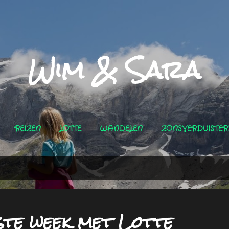
Doorgaan naar hoofdcontent
Wim & Sara
REIZEN
LOTTE
WANDELEN
ZONSVERDUISTER
te week met Lotte