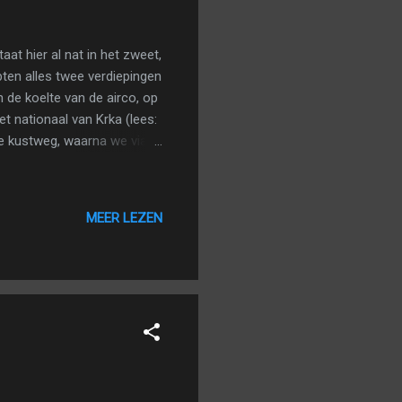
t hier al nat in het zweet,
ten alles twee verdiepingen
 de koelte van de airco, op
t nationaal van Krka (lees:
 de kustweg, waarna we via
s dat je langs de kust nog
e gewoon terugwuiven naar
knipoogd. Onderweg zagen
MEER LEZEN
kkelijk lagen uitgestald.
Tijde...