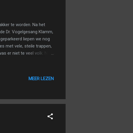
kker te worden. Na het
 de Dr. Vogelgesang Klamm,
 geparkeerd liepen we nog
s met vele, steile trappen,
as er niet te veel volk. Na
een bankje en wandelden dan
e lekkere Berner Würstl en
en ander paadje terug,
MEER LEZEN
che bergtoppen van de
den we terug aan de auto.