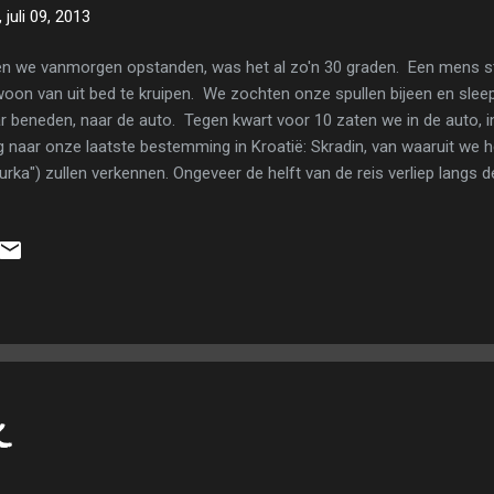
 juli 09, 2013
n we vanmorgen opstanden, was het al zo'n 30 graden. Een mens staa
oon van uit bed te kruipen. We zochten onze spullen bijeen en sleep
r beneden, naar de auto. Tegen kwart voor 10 zaten we in de auto, in
 naar onze laatste bestemming in Kroatië: Skradin, van waaruit we he
urka") zullen verkennen. Ongeveer de helft van de reis verliep langs
 haarspeldbochten de gloednieuwe autostrade bereikten. Het gekke i
 5-tal km door Bosnië moet. Om Kroatië uit te geraken, moesten w
grenswachter en toen we het land we in wilden, werd er zowaar ge
nog tal van kraampjes, waar de groenten en het fruit bijzonder aantre
fs fruitboer Rik van bij ons in 't dorp zou er nog iets van kunnen leren. 
k