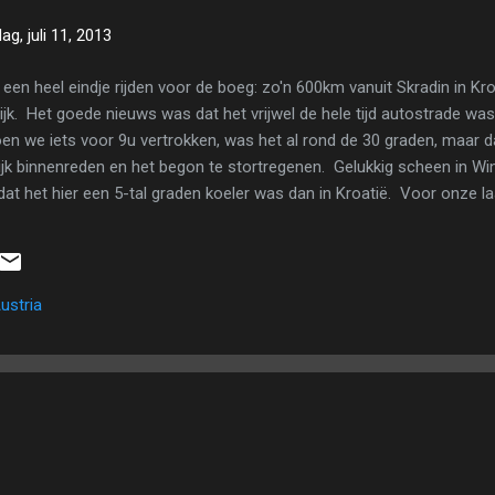
g, juli 11, 2013
n heel eindje rijden voor de boeg: zo'n 600km vanuit Skradin in Kroa
jk. Het goede nieuws was dat het vrijwel de hele tijd autostrade was
Toen we iets voor 9u vertrokken, was het al rond de 30 graden, maar 
jk binnenreden en het begon te stortregenen. Gelukkig scheen in Wi
 dat het hier een 5-tal graden koeler was dan in Kroatië. Voor onze la
 studio. Nadat we al onze spullen de trap opgesleept hadden, kropen
iratie op de te doen bij het informatiepunt. Vrij vroeg al maakten we
 om de afwas te doen; enkel om een douche te nemen en wat te ligg
ustria