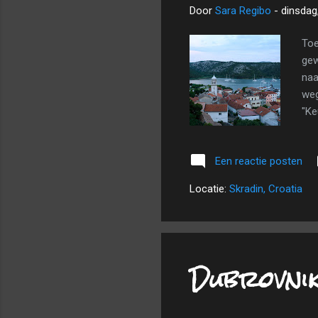
Door
Sara Regibo
-
dinsdag,
Toe
gew
naa
weg
"Ke
wat
een
Een reactie posten
de 
we 
Locatie:
Skradin, Croatia
Zel
Dubrovni