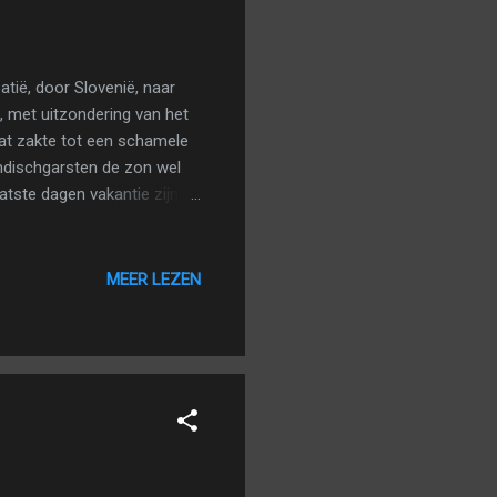
tië, door Slovenië, naar
, met uitzondering van het
dat zakte tot een schamele
ndischgarsten de zon wel
atste dagen vakantie zijn
 we terug de auto in om wat
 onszelf wat eten klaar. We
en lezen op bed.
MEER LEZEN