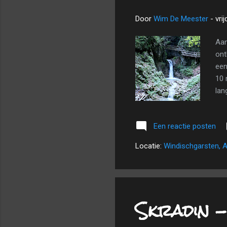
Door
Wim De Meester
-
vrij
Aan
ont
een
10 
lan
een
ver
Een reactie posten
ble
waa
Locatie:
Windischgarsten, A
kal
We 
Skradin -