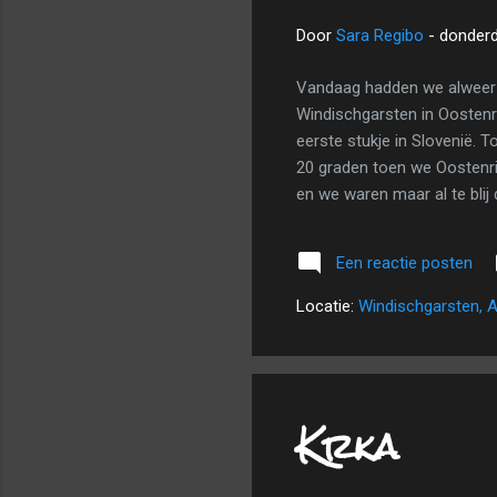
Door
Sara Regibo
-
donderda
Vandaag hadden we alweer ee
Windischgarsten in Oostenri
eerste stukje in Slovenië. 
20 graden toen we Oostenri
en we waren maar al te blij
we gelogeerd in een ruimte
inkopen te doen en wat insp
Een reactie posten
hadden zelfs geen fut meer
Locatie:
Windischgarsten, A
Krka