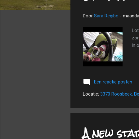
Door
Sara Regibo
-
maandag
Lot
zon
in 
Een reactie posten
Locatie:
3370 Roosbeek, Be
A new sta