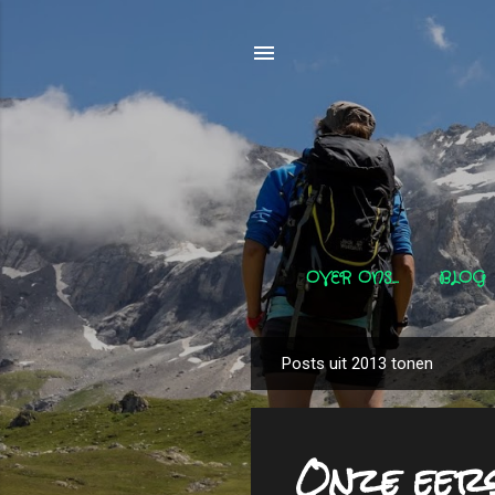
OVER ONS...
BLOG
Posts uit 2013 tonen
P
o
s
Onze eers
t
s