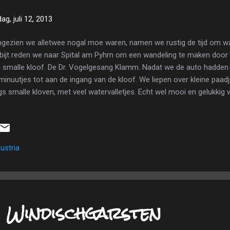
dag, juli 12, 2013
gezien we alletwee nogal moe waren, namen we rustig de tijd om wa
bijt reden we naar Spital am Pyhrn om een wandeling te maken door
 smalle kloof. De Dr. Vogelgesang Klamm. Nadat we de auto hadden
minuutjes tot aan de ingang van de kloof. We liepen over kleine paadje
gs smalle kloven, met veel watervalletjes. Echt wel mooi en gelukkig w
 uurtje wandelen waren we al uit de kloof. We rustten eventjes op 
der tot aan de Bosruckhutte. De Dr. Vogelgesang Klamm. Daar aten w
ven we wat nagenieten van het aangename weer. We keerden langs e
r we mooie uitzichten hadden van alpenweides en waar we de typis
ustria
kalpen goed konden zien. Genieten van Berner Würstl. Rond 15u ston
reden nog even naar Spit...
 Windischgarsten