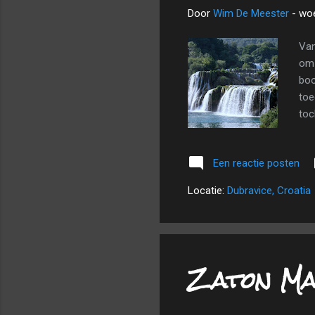
Door
Wim De Meester
-
woe
Van
om 
boo
toe
toc
de 
sto
Een reactie posten
een
eno
Locatie:
Dubravice, Croatia
Buk
ove
Zaton Mal