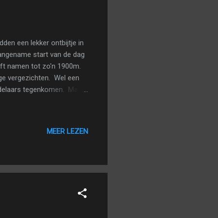
en een lekker ontbijtje in
 aangename start van de dag
lift namen tot zo'n 1900m.
ge vergezichten. Wel een
wandelaars tegenkomen. Maar
og steeds aan een deftig
liften terug naar beneden
ar enkele caches, maar
MEER LEZEN
ullen nog in, genoten we
 lange reis terug naar huis