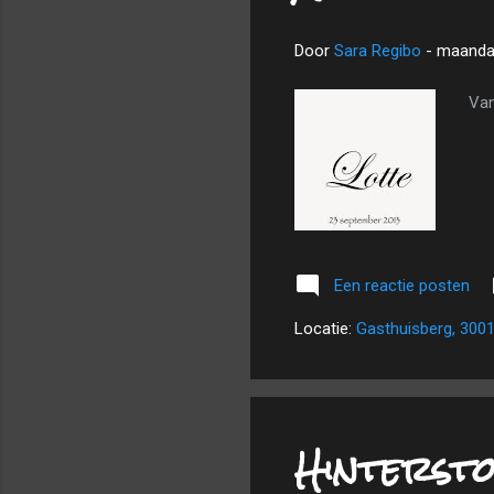
Door
Sara Regibo
-
maandag
Van
Een reactie posten
Locatie:
Gasthuisberg, 3001
Hinterst