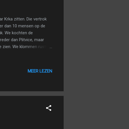
 Krka zitten. Die vertrok
meer dan 10 mensen op de
Buk. We kochten de
reder dan Plitvice, maar
te zien. We klommen rustig
s langs het paadjes
n Krka. De tocht liep over
zagen. Het was toen al
MEER LEZEN
en we terug bij Skradinski
atervallen te bekijken,