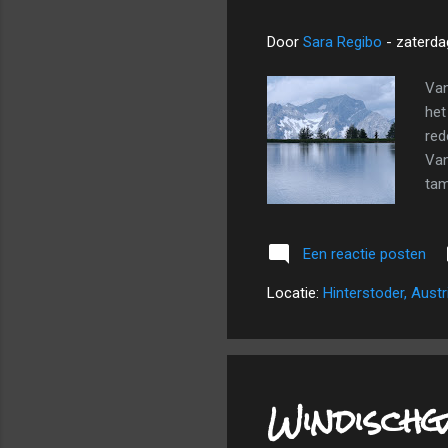
Door
Sara Regibo
-
zaterdag
Van
het
red
Van
tam
het
tem
Een reactie posten
en 
tev
Locatie:
Hinterstoder, Austr
van
van.
Windisch