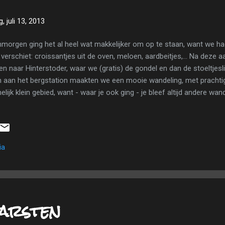
, juli 13, 2013
morgen ging het al heel wat makkelijker om op te staan, want we hadd
 verschiet: croissantjes uit de oven, meloen, aardbeitjes,... Na deze
en naar Hinterstoder, waar we (gratis) de gondel en dan de stoeltjes
 aan het bergstation maakten we een mooie wandeling, met prachti
elijk klein gebied, want - waar je ook ging - je bleef altijd andere 
 deed wel deugd om lekker te wandelen (en te beseffen dat dat nu n
po lukt). Bergmeer in Hinterstoder. Na onze wandeling namen we de 
reden we terug naar Windischgarsten. Onderweg zochten we nog na
ergeefs. Bergwandelen in Hinterstoder. 's Avonds pakten we onze sp
ia
 een lekker maaltje en gingen we vroeg slapen, om fris te zijn voor de
..
garsten