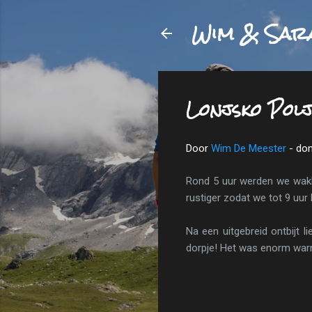
Wim & Sar
Lonjsko Polj
Door
Wim De Meester
-
don
Rond 5 uur werden we wakke
rustiger zodat we tot 9 uur 
Na een uitgebreid ontbijt l
dorpje! Het was enorm warm