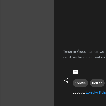
Terug in Čigoć namen we e
werd. We lazen nog wat en 
Kroatië
Reizen
Locatie:
Lonjsko Polje
R