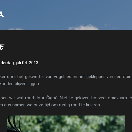
Doorgaan naar hoofdcontent
a
e
derdag, juli 04, 2013
r door het gekwetter van vogeltjes en het geklepper van een ooiev
konden blijven liggen.
iepen we wat rond door Čigoć. Niet te geloven hoeveel ooievaars en 
 dus namen we onze tijd om rustig rond te kuieren.