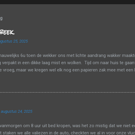
og
beek
gustus 25, 2025
nauwelijks 6u toen de wekker ons met lichte aandrang wakker maakte
verpakt in een dikke laag mist en wolken. Tijd om naar huis te gaan
te vroeg, maar we kregen wel elk nog een papieren zak mee met een 
tsapje. Tussen de wolken en de mist probeerden we onderweg nog zo 
p mee te pikken. Een laatste tankbeurt, de huurauto inleveren en da
n bestaat uit één enkele terminal en er was één rij om aan te schu
 waren verlost, gingen we nog magneten en een breiboek kopen en da
 de veiligheidscontrole. Het zicht was gelukkig goed genoeg om op h
 augustus 24, 2025
n. Nu ja, we hadden wel meer dan tijd genoeg in Parijs om de TGV te
e nipt onze aansluiting naar Tienen en zo zaten we al snel bij om...
vanmorgen om 8 uur uit bed kropen, was het zo mistig dat we niet 
jt staken we alle valiezen in de auto, checkten we al in voor onze v