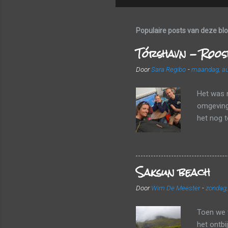
Populaire posts van deze bl
Tórshavn - Roos
Door
Sara Regibo
-
maandag, au
Het was 
omgeving 
het nog 
een frui
landscha
luchthave
Saksun beach
valiezen
vlot door
Door
Wim De Meester
-
zondag,
vertrekke
haalden w
Toen we 
het ontbi