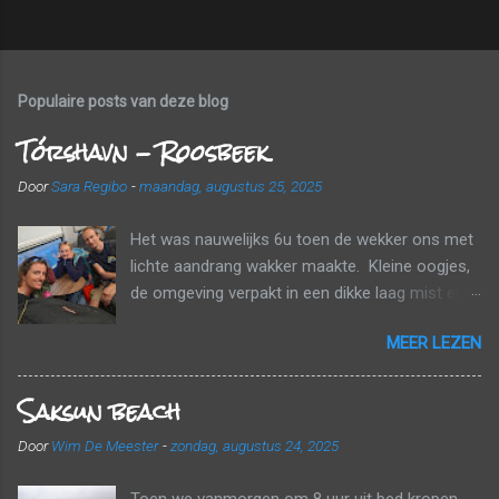
Populaire posts van deze blog
Tórshavn - Roosbeek
Door
Sara Regibo
-
maandag, augustus 25, 2025
Het was nauwelijks 6u toen de wekker ons met
lichte aandrang wakker maakte. Kleine oogjes,
de omgeving verpakt in een dikke laag mist en
wolken. Tijd om naar huis te gaan! Voor een
MEER LEZEN
echt ontbijt was het nog te vroeg, maar we
kregen wel elk nog een papieren zak mee met
Saksun beach
een banaan, een croissant en een fruitsapje.
Tussen de wolken en de mist probeerden we
Door
Wim De Meester
-
zondag, augustus 24, 2025
onderweg nog zo veel mogelijk van het
landschap mee te pikken. Een laatste
Toen we vanmorgen om 8 uur uit bed kropen,