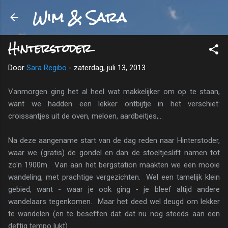
Wim & Sara
Doorgaan naar hoofdcontent
Hinterstoder
Door
Sara Regibo
-
zaterdag, juli 13, 2013
Vanmorgen ging het al heel wat makkelijker om op te staan,
want we hadden een lekker ontbijtje in het verschiet:
croissantjes uit de oven, meloen, aardbeitjes,...
Na deze aangename start van de dag reden naar Hinterstoder,
waar we (gratis) de gondel en dan de stoeltjeslift namen tot
zo'n 1900m. Van aan het bergstation maakten we een mooie
wandeling, met prachtige vergezichten. Wel een tamelijk klein
gebied, want - waar je ook ging - je bleef altijd andere
wandelaars tegenkomen. Maar het deed wel deugd om lekker
te wandelen (en te beseffen dat dat nu nog steeds aan een
deftig tempo lukt).