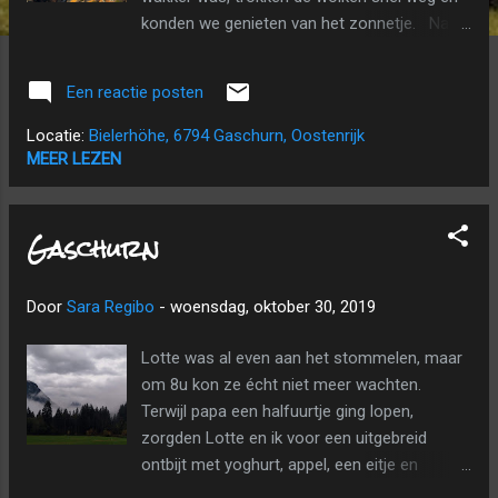
konden we genieten van het zonnetje. Na
het ontbijt trokken we naar Bielerhöhe. Na
een dikke 30 haarspeldbochten en vele foto-
Een reactie posten
pauzes kwamen we boven aan. Het was nog
altijd lekker zonnig en niet te koud. We
Locatie:
Bielerhöhe, 6794 Gaschurn, Oostenrijk
begonnen aan de wandeling rond het
MEER LEZEN
stuwmeer. In het begin was het nogal
moeilijk om Lotte vooruit te krijgen, maar na
Gaschurn
onze eerste koekjespauze (na iets meer dan
twee kilometer) ging het gelukkig beter. We
kwamen een auto tegen met achterop een
Door
Sara Regibo
-
woensdag, oktober 30, 2019
hertje. Volgens Lotte waren het brave
meneren die voor het diertje zouden zorgen
Lotte was al even aan het stommelen, maar
omdat het ziek was. Wij dachten dat ze het
om 8u kon ze écht niet meer wachten.
diertje wel zouden verzorgen met lekkere
Terwijl papa een halfuurtje ging lopen,
kruiden... Op het verste punt zagen we de Piz
zorgden Lotte en ik voor een uitgebreid
Buin liggen en nadat we een brugje waren
ontbijt met yoghurt, appel, een eitje en
overgestapt, zochten we al snel een plekje
bubbels. Het blééf maar regenen en de hele