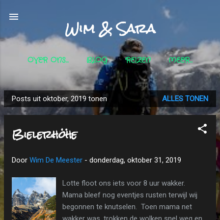
Doorgaan naar hoofdcontent
Wim & Sara
OVER ONS...
BLOG
REIZEN
MEER…
Posts uit oktober, 2019 tonen
ALLES TONEN
P
o
Bielerhöhe
s
t
s
Door
Wim De Meester
-
donderdag, oktober 31, 2019
Lotte floot ons iets voor 8 uur wakker.
Mama bleef nog eventjes rusten terwijl wij
begonnen te knutselen. Toen mama net
wakker was, trokken de wolken snel weg en