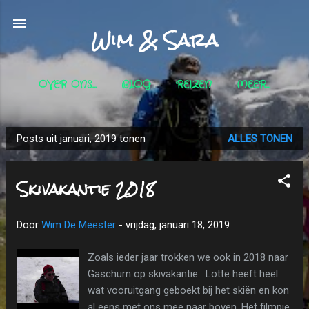
Doorgaan naar hoofdcontent
Wim & Sara
OVER ONS...
BLOG
REIZEN
MEER…
Posts uit januari, 2019 tonen
ALLES TONEN
P
o
Skivakantie 2018
s
t
s
Door
Wim De Meester
-
vrijdag, januari 18, 2019
Zoals ieder jaar trokken we ook in 2018 naar
Gaschurn op skivakantie. Lotte heeft heel
wat vooruitgang geboekt bij het skiën en kon
al eens met ons mee naar boven. Het filmpje