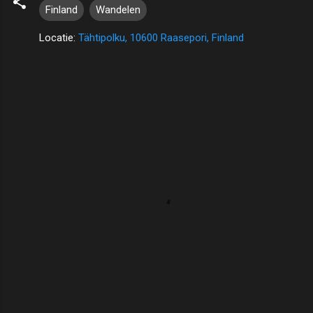
Finland
Wandelen
Locatie:
Tähtipolku, 10600 Raasepori, Finland
R
e
a
c
t
i
e
s