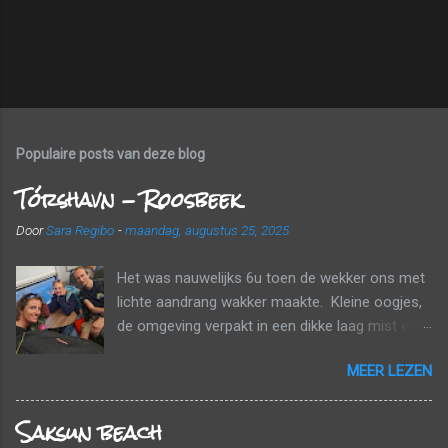
Populaire posts van deze blog
Tórshavn - Roosbeek
Door
Sara Regibo
-
maandag, augustus 25, 2025
Het was nauwelijks 6u toen de wekker ons met
lichte aandrang wakker maakte. Kleine oogjes,
de omgeving verpakt in een dikke laag mist en
wolken. Tijd om naar huis te gaan! Voor een
MEER LEZEN
echt ontbijt was het nog te vroeg, maar we
kregen wel elk nog een papieren zak mee met
Saksun beach
een banaan, een croissant en een fruitsapje.
Tussen de wolken en de mist probeerden we