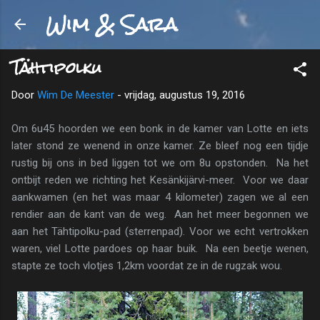
Wim & Sara
Doorgaan naar hoofdcontent
Tähtipolku
Door
Wim De Meester
-
vrijdag, augustus 19, 2016
Om 6u45 hoorden we een bonk in de kamer van Lotte en iets
later stond ze wenend in onze kamer. Ze bleef nog een tijdje
rustig bij ons in bed liggen tot we om 8u opstonden. Na het
ontbijt reden we richting het Kesänkijärvi-meer. Voor we daar
aankwamen (en het was maar 4 kilometer) zagen we al een
rendier aan de kant van de weg. Aan het meer begonnen we
aan het Tähtipolku-pad (sterrenpad). Voor we echt vertrokken
waren, viel Lotte pardoes op haar buik. Na een beetje wenen,
stapte ze toch vlotjes 1,2km voordat ze in de rugzak wou.