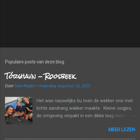
Populaire posts van deze blog
Tórshavn - Roosbeek
Door
Sara Regibo
-
maandag, augustus 25, 2025
Het was nauwelijks 6u toen de wekker ons met
lichte aandrang wakker maakte. Kleine oogjes,
de omgeving verpakt in een dikke laag mist en
wolken. Tijd om naar huis te gaan! Voor een
MEER LEZEN
echt ontbijt was het nog te vroeg, maar we
kregen wel elk nog een papieren zak mee met