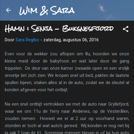
Wim & Sara
Doorgaan naar hoofdcontent
Hamn i Senja - Buksnesfjord
Door
Sara Regibo
-
zaterdag, augustus 06, 2016
Even voor de wekker zou aflopen om 8u, hoorden we onze
kleine meid door de babyfoon en wat later door de gang
trippelen. De deur van onze kamer zwaaide open en een vrolijk
snoetje liet zich zien. We kropen snel uit bed, pakten de laatste
spullen bijeen, staken alles al in de auto, zodat we de sleutel al
konden afgeven voor het ontbijt.
Na een snel ontbijt vertrokken we met de auto naar Gryllefjord,
waar we om 11u de ferry naar Andenes, op de Vesterålen,
zouden nemen. Hoewel we er al 2 uur op voorhand waren,
stonden er toch al wat auto's gereed. Wij konden er nog net bij
in vak 2 (van de 6). Sommige mensen bleven in of bij hun auto