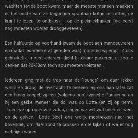
wachten tot de boot kwam, maar de meeste mensen maakten
er het beste van: ze begonnen spontaan koffie te zetten, de
krant te lezen, te ontbijten, ... op de picknickbanken (die eerst
nog moesten worden drooggewreven).
Een halfuurtje op voorhand kwam de boot aan manoeuvreren
en (nadat iedereen eraf gereden was) mochten wij erop. Zoals
gebruikelijk, moest iedereen dicht bij elkaar parkeren, al zou je
denken dat 20-30cm toch zou moeten volstaan...
Iedereen ging met de trap naar de "lounge" om daar lekker
warm en droog de overtocht te beleven. Bij ons aan tafel zat
een Frans koppel: zij een (volgens ons) typische Parisienne en
hij een gekke meneer die dol was op Lotte (en zij op hem).
Toen we op open zee zaten, gingen we wel wat heen en weer
op de golven. Lotte bleef ons vrolijk meetrekken naar het
bovendek, om daar rond te crossen en te kijken of we er nog
niet bijna waren.