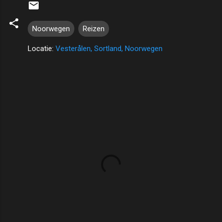
Noorwegen
Reizen
Locatie:
Vesterålen, Sortland, Noorwegen
R
e
a
c
t
i
e
s