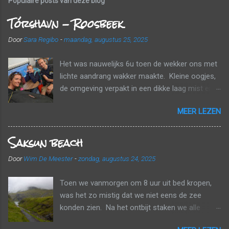
Populaire posts van deze blog
Tórshavn - Roosbeek
Door
Sara Regibo
-
maandag, augustus 25, 2025
Het was nauwelijks 6u toen de wekker ons met
lichte aandrang wakker maakte. Kleine oogjes,
de omgeving verpakt in een dikke laag mist en
wolken. Tijd om naar huis te gaan! Voor een
MEER LEZEN
echt ontbijt was het nog te vroeg, maar we
kregen wel elk nog een papieren zak mee met
Saksun beach
een banaan, een croissant en een fruitsapje.
Tussen de wolken en de mist probeerden we
Door
Wim De Meester
-
zondag, augustus 24, 2025
onderweg nog zo veel mogelijk van het
landschap mee te pikken. Een laatste
Toen we vanmorgen om 8 uur uit bed kropen,
tankbeurt, de huurauto inleveren en dan gaan
was het zo mistig dat we niet eens de zee
aanschuiven. De luchthaven bestaat uit één
konden zien. Na het ontbijt staken we alle
enkele terminal en er was één rij om aan te
valiezen in de auto, checkten we al in voor onze
schuiven. Toen we van onze valiezen waren