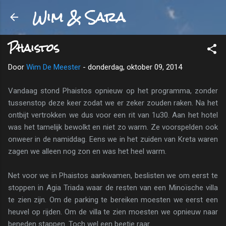
Wim & Sara
Doorgaan naar hoofdcontent
Phaistos
Door
Wim De Meester
-
donderdag, oktober 09, 2014
Vandaag stond Phaistos opnieuw op het programma, zonder
tussenstop deze keer zodat we er zeker zouden raken. Na het
ontbijt vertrokken we dus voor een rit van 1u30. Aan het hotel
was het tamelijk bewolkt en niet zo warm. Ze voorspelden ook
onweer in de namiddag. Eens we in het zuiden van Kreta waren
zagen we alleen nog zon en was het heel warm.
Net voor we in Phaistos aankwamen, beslisten we om eerst te
stoppen in Agia Triada waar de resten van een Minoïsche villa
te zien zijn. Om de parking te bereiken moesten we eerst een
heuvel op rijden. Om de villa te zien moesten we opnieuw naar
beneden stappen. Toch wel een beetje raar.