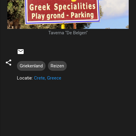
Taverna "De Belgen"
Griekenland
Reizen
Locatie:
Crete, Greece
R
e
a
c
t
i