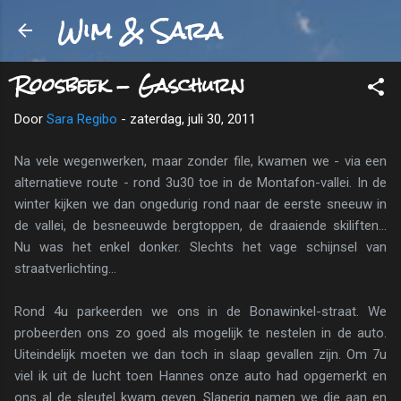
Wim & Sara
Doorgaan naar hoofdcontent
Roosbeek - Gaschurn
Door
Sara Regibo
-
zaterdag, juli 30, 2011
Na vele wegenwerken, maar zonder file, kwamen we - via een
alternatieve route - rond 3u30 toe in de Montafon-vallei. In de
winter kijken we dan ongedurig rond naar de eerste sneeuw in
de vallei, de besneeuwde bergtoppen, de draaiende skiliften...
Nu was het enkel donker. Slechts het vage schijnsel van
straatverlichting...
Rond 4u parkeerden we ons in de Bonawinkel-straat. We
probeerden ons zo goed als mogelijk te nestelen in de auto.
Uiteindelijk moeten we dan toch in slaap gevallen zijn. Om 7u
viel ik uit de lucht toen Hannes onze auto had opgemerkt en
ons al de sleutel kwam geven. Slaperig namen we die aan en