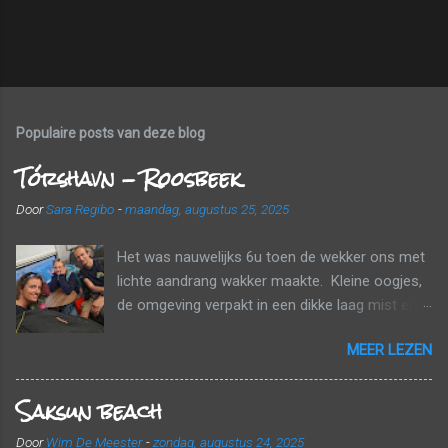
Populaire posts van deze blog
Tórshavn - Roosbeek
Door
Sara Regibo
-
maandag, augustus 25, 2025
Het was nauwelijks 6u toen de wekker ons met
lichte aandrang wakker maakte. Kleine oogjes,
de omgeving verpakt in een dikke laag mist en
wolken. Tijd om naar huis te gaan! Voor een
MEER LEZEN
echt ontbijt was het nog te vroeg, maar we
kregen wel elk nog een papieren zak mee met
Saksun beach
een banaan, een croissant en een fruitsapje.
Tussen de wolken en de mist probeerden we
Door
Wim De Meester
-
zondag, augustus 24, 2025