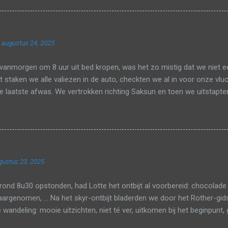
n bestaat uit één enkele terminal en er was één rij om aan te schu
 waren verlost, gingen we nog magneten en een breiboek kopen en da
 de veiligheidscontrole. Het zicht was gelukkig goed genoeg om op h
 augustus 24, 2025
n. Nu ja, we hadden wel meer dan tijd genoeg in Parijs om de TGV te
e nipt onze aansluiting naar Tienen en zo zaten we al snel bij om...
vanmorgen om 8 uur uit bed kropen, was het zo mistig dat we niet 
jt staken we alle valiezen in de auto, checkten we al in voor onze v
 laatste afwas. We vertrokken richting Saksun en toen we uitstapte
lden naar beneden op een asfaltwegje. Gelukkig ging het paadje al 
e liepen langs de rivier en het zicht was goed genoeg om links en 
 kunnen zien. In de verte zagen we het meer. Toen we dicht bij de ri
oel stenen in. Bij het meer liepen we op het strand. Bij hoogtij kan je
 het bijna laagtij was, konden wij nog een hele eind verder wandelen
gustus 23, 2025
e nog een laatste keer genieten van de mooie uitzichten. Daarna r
nt op Saksun beach....
ond 8u30 opstonden, had Lotte het ontbijt al voorbereid: chocolade
aargenomen, ... Na het skyr-ontbijt bladerden we door het Rother-gid
 wandeling: mooie uitzichten, niet té ver, uitkomen bij het beginpunt, 
or zwarte topwandeling #34: Árnafjørður-Runde . De rit naar het be