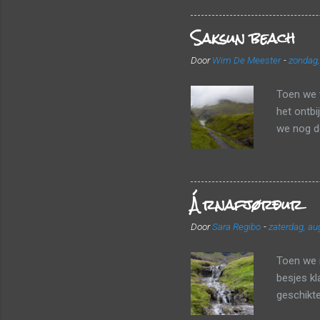
luchthave
Saksun beach
valiezen
vlot door
Door
Wim De Meester
-
zondag,
vertrekke
haalden w
Toen we 
het ontbi
we nog de
We wande
stenen. W
bergen te
Árnafjørður
een heleb
aangezien
Door
Sara Regibo
-
zaterdag, au
konden w
uitkijkpu
Toen we r
besjes kl
geschikte
kozen vo