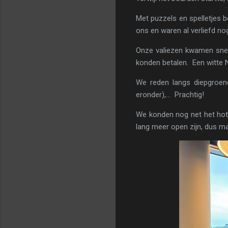
Met puzzels en spelletjes 
ons en waren al verliefd n
Onze valiezen kwamen snel t
konden betalen. Een witte 
We reden langs diepgroene 
eronder),... Prachtig!
We konden nog net het hote
lang meer open zijn, dus m