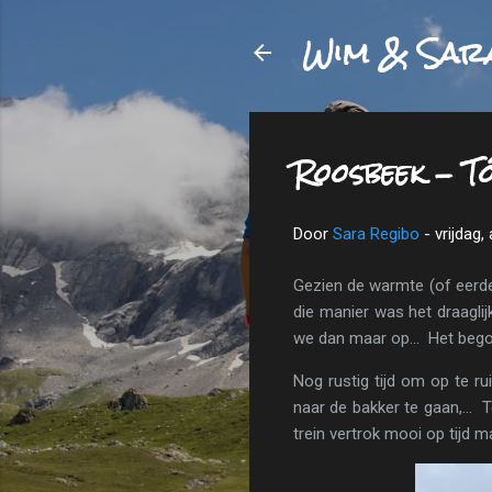
Wim & Sar
Roosbeek - T
Door
Sara Regibo
-
vrijdag,
Gezien de warmte (of eerde
die manier was het draagli
we dan maar op... Het begon
Nog rustig tijd om op te ru
naar de bakker te gaan,...
trein vertrok mooi op tijd m