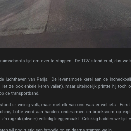
ruimschoots tijd om over te stappen. De TGV stond er al, dus we k
de luchthaven van Parijs. De levensmoeë kerel aan de incheckbali
n liet ze ook enkele keren vallen), maar uiteindelijk printte hij toc
op de transportband.
 stond er weinig volk, maar met elk van ons was er wel iets. Eer
hine; Lotte werd aan handen, onderarmen en broeksriem op expl
z'n rugzak (alweer) volledig leeggemaakt. Gelukkig hadden we tijd voor
 aten wij nog rustig een broodje op en daarna stapten we in.