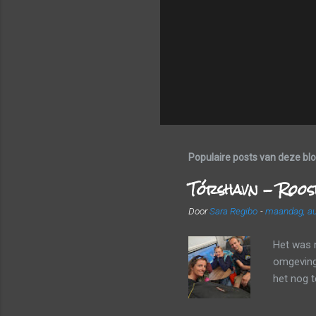
Populaire posts van deze bl
Tórshavn - Roos
Door
Sara Regibo
-
maandag, au
Het was 
omgeving 
het nog 
een frui
landscha