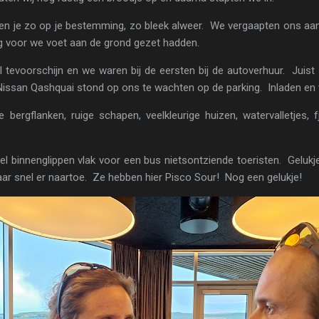
ben je zo op je bestemming, zo bleek alweer. We vergaapten ons aa
og voor we voet aan de grond gezet hadden.
evoorschijn en we waren bij de eersten bij de autoverhuur. Juist s
Nissan Qashquai stond op ons te wachten op de parking. Inladen en
bergflanken, ruige schapen, veelkleurige huizen, watervalletjes, 
l binnenglippen vlak voor een bus nietsontziende toeristen. Gelukje
aar snel er naartoe. Ze hebben hier Pisco Sour! Nog een gelukje!