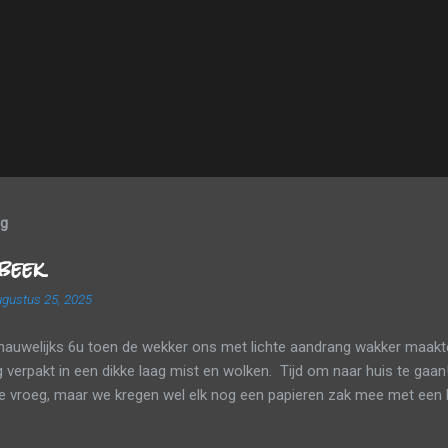
og
beek
gustus 25, 2025
nauwelijks 6u toen de wekker ons met lichte aandrang wakker maakte
verpakt in een dikke laag mist en wolken. Tijd om naar huis te gaan
te vroeg, maar we kregen wel elk nog een papieren zak mee met een 
tsapje. Tussen de wolken en de mist probeerden we onderweg nog zo 
p mee te pikken. Een laatste tankbeurt, de huurauto inleveren en da