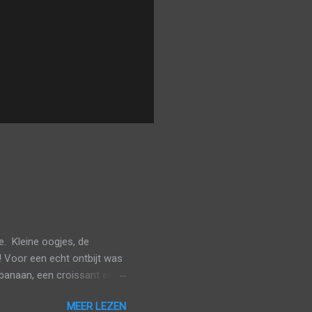
. Kleine oogjes, de
! Voor een echt ontbijt was
banaan, een croissant en
veel mogelijk van het
MEER LEZEN
n gaan aanschuiven. De