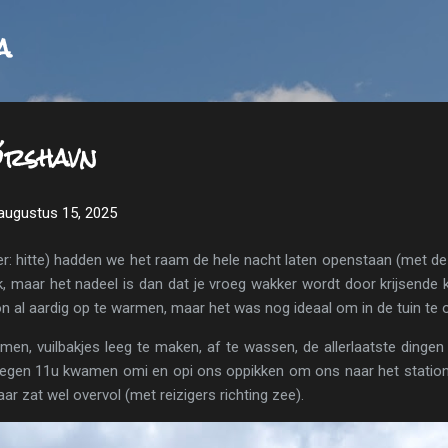
Doorgaan naar hoofdcontent
a
órshavn
 augustus 15, 2025
r: hitte) hadden we het raam de hele nacht laten openstaan (met d
jk, maar het nadeel is dan dat je vroeg wakker wordt door krijsend
 al aardig op te warmen, maar het was nog ideaal om in de tuin te o
imen, vuilbakjes leeg te maken, af te wassen, de allerlaatste ding
 Tegen 11u kwamen omi en opi ons oppikken om ons naar het statio
aar zat wel overvol (met reizigers richting zee).