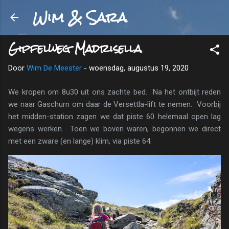
Wim & Sara
Doorgaan naar hoofdcontent
Gipfelweg Madrisella
Door
Wim De Meester
-
woensdag, augustus 19, 2020
We kropen om 8u30 uit ons zachte bed. Na het ontbijt reden
we naar Gaschurn om daar de Versettla-lift te nemen. Voorbij
het midden-station zagen we dat piste 60 helemaal open lag
wegens werken. Toen we boven waren, begonnen we direct
met een zware (en lange) klim, via piste 64.