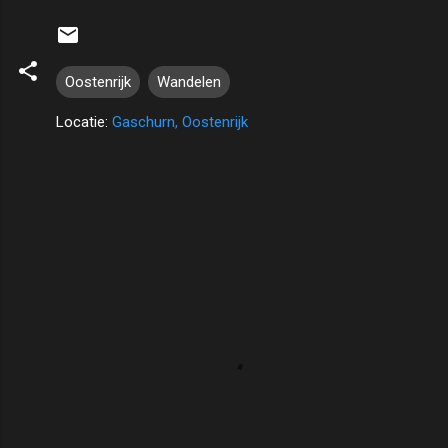
Oostenrijk
Wandelen
Locatie:
Gaschurn, Oostenrijk
R
e
a
c
t
i
e
s