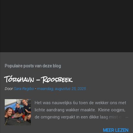
Populaire posts van deze blog
Tórshavn - Roosbeek
Door
Sara Regibo
-
maandag, augustus 25, 2025
Het was nauwelijks 6u toen de wekker ons met
lichte aandrang wakker maakte. Kleine oogjes,
de omgeving verpakt in een dikke laag mist en
wolken. Tijd om naar huis te gaan! Voor een
MEER LEZEN
echt ontbijt was het nog te vroeg, maar we