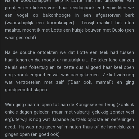
Na de boodschappen hielp ik Lotte met het uitzoeken van
prentjes en stickers voor haar reisdagboek en bespiedden we
een vogel op balkonhoogte in een afgestorven berk
(waarschijnlijk een boomkruiper). Terwijl manlief het eten
maakte, mocht ik met Lotte een huisje bouwen met Duplo (een
waar gedrocht).
Na de douche ontdekten we dat Lotte een teek had tussen
haar tenen en die moest er natuurlijk uit. De tekentang aanzag
ze als een foltertuig en ze zette dus al goed haar keel open
nog voor ik er goed en wel was aan gekomen. Ze liet zich nog
wat vertroetelen met zalf ("Daar ook, mama!") en ging
goedgemutst slapen.
Wim ging daarna lopen tot aan de Königssee en terug (zoals ik
enkele dagen geleden, maar met valpartij, gelukkig zonder veel
erg), terwijl ik nog wat Japanse puzzels oploste en oefeningen
deed. Hij was nog geen vijf minuten thuis of de hemelsluizen
gingen open (en goed ook).