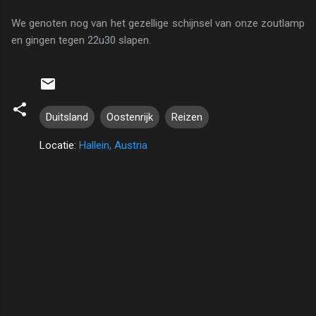
We genoten nog van het gezellige schijnsel van onze zoutlamp
en gingen tegen 22u30 slapen.
Duitsland
Oostenrijk
Reizen
Locatie:
Hallein, Austria
R
e
a
c
t
i
e
s