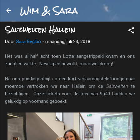
Wim & Sara
Doorgaan naar hoofdcontent
Salzwelten Hallein
Door
Sara Regibo
-
maandag, juli 23, 2018
Het was al half acht toen Lotte aangetrippeld kwam en ons
zachtjes wekte. Nevelig en bewolkt, maar wel droog!
Na ons puddingontbijt en een kort verjaardagstelefoontje naar
moemoe vertrokken we naar Hallein om de
Salzwelten
te
bezichtigen. Onze tickets voor de toer van 9u40 hadden we
gelukkig op voorhand geboekt.