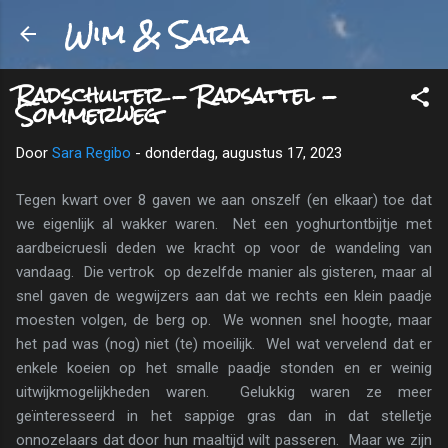
Wim & Sara
Doorgaan naar hoofdcontent
Radschulter - Radsattel -
Sommerweg
Door
Sara Regibo
-
donderdag, augustus 17, 2023
Tegen kwart over 8 gaven we aan onszelf (en elkaar) toe dat
we eigenlijk al wakker waren. Net een yoghurtontbijtje met
aardbeicruesli deden we kracht op voor de wandeling van
vandaag. Die vertrok op dezelfde manier als gisteren, maar al
snel gaven de wegwijzers aan dat we rechts een klein paadje
moesten volgen, de berg op. We wonnen snel hoogte, maar
het pad was (nog) niet (te) moeilijk. Wel wat vervelend dat er
enkele koeien op het smalle paadje stonden en er weinig
uitwijkmogelijkheden waren. Gelukkig waren ze meer
geïnteresseerd in het sappige gras dan in dat stelletje
onnozelaars dat door hun maaltijd wilt passeren. Maar we zijn