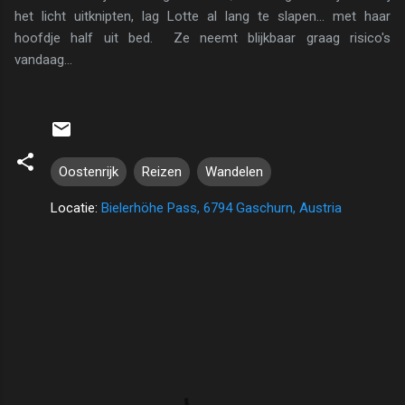
het licht uitknipten, lag Lotte al lang te slapen... met haar
hoofdje half uit bed. Ze neemt blijkbaar graag risico's
vandaag...
Oostenrijk
Reizen
Wandelen
Locatie:
Bielerhöhe Pass, 6794 Gaschurn, Austria
R
e
a
c
t
i
e