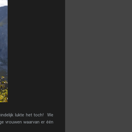
ndelijk lukte het toch! We
onge vrouwen waarvan er één