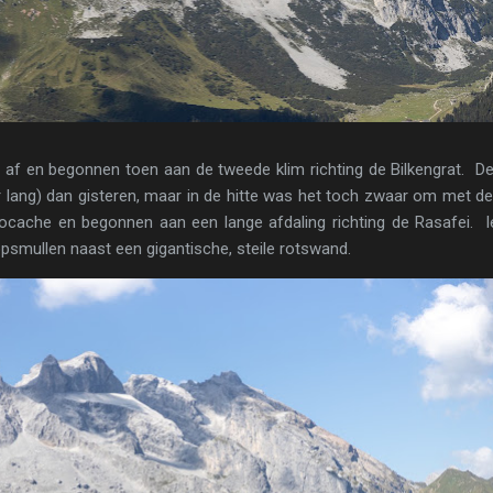
 af en begonnen toen aan de tweede klim richting de Bilkengrat. D
er lang) dan gisteren, maar in de hitte was het toch zwaar om met d
ache en begonnen aan een lange afdaling richting de Rasafei. I
smullen naast een gigantische, steile rotswand.