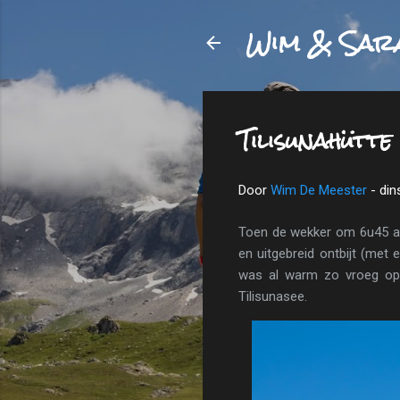
Wim & Sar
Tilisunahütte
Door
Wim De Meester
-
din
Toen de wekker om 6u45 af
en uitgebreid ontbijt (met
was al warm zo vroeg op
Tilisunasee.