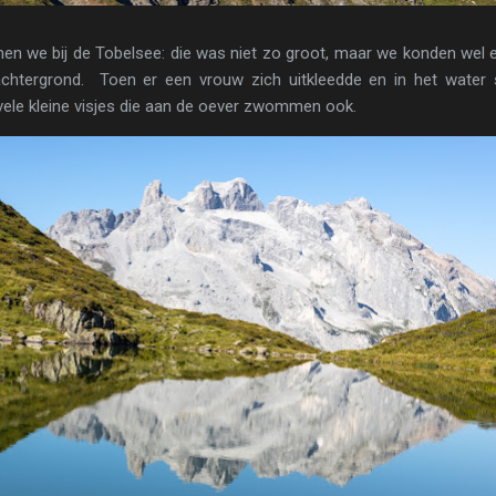
en we bij de Tobelsee: die was niet zo groot, maar we konden wel e
chtergrond. Toen er een vrouw zich uitkleedde en in het water 
 vele kleine visjes die aan de oever zwommen ook.