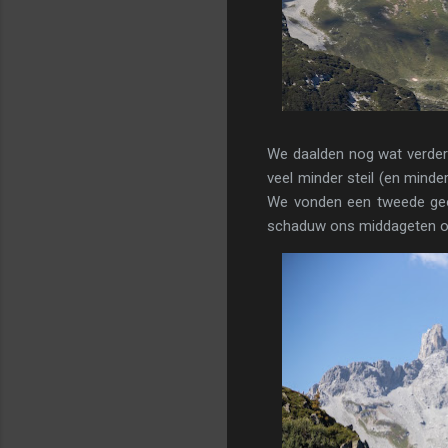
We daalden nog wat verder
veel minder steil (en mind
We vonden een tweede geoc
schaduw ons middageten op