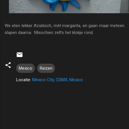
We eten lekker Aziatisch, mét margarita, en gaan maar meteen
slapen daarna. Misschien zelfs het klokje rond.
Mexico
Reizen
Locatie:
Mexico City, CDMX, Mexico
R
e
a
c
t