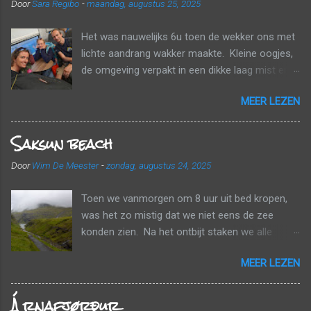
Door
Sara Regibo
-
maandag, augustus 25, 2025
Het was nauwelijks 6u toen de wekker ons met
lichte aandrang wakker maakte. Kleine oogjes,
de omgeving verpakt in een dikke laag mist en
wolken. Tijd om naar huis te gaan! Voor een
MEER LEZEN
echt ontbijt was het nog te vroeg, maar we
kregen wel elk nog een papieren zak mee met
Saksun beach
een banaan, een croissant en een fruitsapje.
Tussen de wolken en de mist probeerden we
Door
Wim De Meester
-
zondag, augustus 24, 2025
onderweg nog zo veel mogelijk van het
landschap mee te pikken. Een laatste
Toen we vanmorgen om 8 uur uit bed kropen,
tankbeurt, de huurauto inleveren en dan gaan
was het zo mistig dat we niet eens de zee
aanschuiven. De luchthaven bestaat uit één
konden zien. Na het ontbijt staken we alle
enkele terminal en er was één rij om aan te
valiezen in de auto, checkten we al in voor onze
schuiven. Toen we van onze valiezen waren
MEER LEZEN
vlucht van morgen en deden we nog de laatste
verlost, gingen we nog magneten en een
afwas. We vertrokken richting Saksun en toen
breiboek kopen en daarna geraakten we redelijk
Árnafjørður
we uitstapten was het gelukkig droog. We
vlot door de veiligheidscontrole. Het zicht was