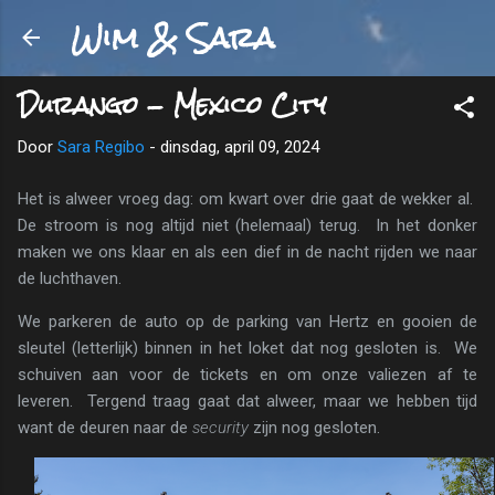
Wim & Sara
Doorgaan naar hoofdcontent
Durango - Mexico City
Door
Sara Regibo
-
dinsdag, april 09, 2024
Het is alweer vroeg dag: om kwart over drie gaat de wekker al.
De stroom is nog altijd niet (helemaal) terug. In het donker
maken we ons klaar en als een dief in de nacht rijden we naar
de luchthaven.
We parkeren de auto op de parking van Hertz en gooien de
sleutel (letterlijk) binnen in het loket dat nog gesloten is. We
schuiven aan voor de tickets en om onze valiezen af te
leveren. Tergend traag gaat dat alweer, maar we hebben tijd
want de deuren naar de
security
zijn nog gesloten.