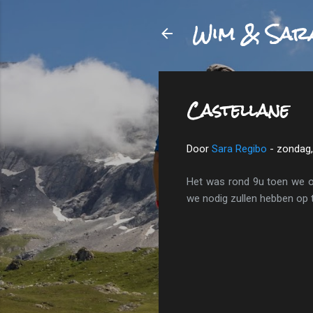
Wim & Sar
Castellane
Door
Sara Regibo
-
zondag,
Het was rond 9u toen we op
we nodig zullen hebben op 