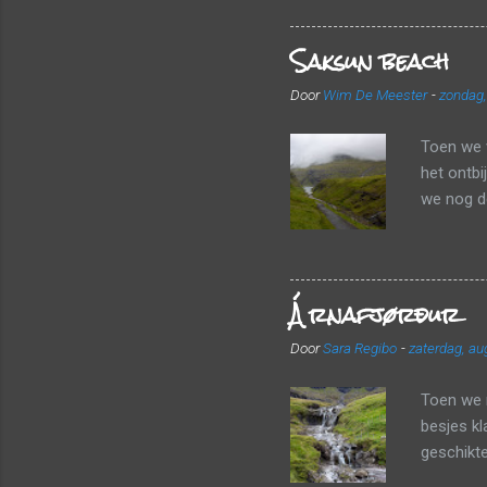
luchthave
Saksun beach
valiezen
vlot door
Door
Wim De Meester
-
zondag,
vertrekke
haalden w
Toen we 
het ontbi
we nog de
We wande
stenen. W
bergen te
Árnafjørður
een heleb
aangezien
Door
Sara Regibo
-
zaterdag, au
konden w
uitkijkpu
Toen we r
besjes kl
geschikte
kozen vo