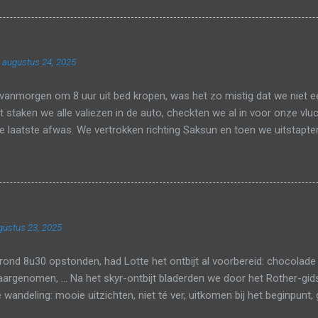
n bestaat uit één enkele terminal en er was één rij om aan te schu
 waren verlost, gingen we nog magneten en een breiboek kopen en da
 de veiligheidscontrole. Het zicht was gelukkig goed genoeg om op h
 augustus 24, 2025
n. Nu ja, we hadden wel meer dan tijd genoeg in Parijs om de TGV te
e nipt onze aansluiting naar Tienen en zo zaten we al snel bij om...
vanmorgen om 8 uur uit bed kropen, was het zo mistig dat we niet 
jt staken we alle valiezen in de auto, checkten we al in voor onze v
 laatste afwas. We vertrokken richting Saksun en toen we uitstapte
lden naar beneden op een asfaltwegje. Gelukkig ging het paadje al 
e liepen langs de rivier en het zicht was goed genoeg om links en 
 kunnen zien. In de verte zagen we het meer. Toen we dicht bij de ri
oel stenen in. Bij het meer liepen we op het strand. Bij hoogtij kan je
 het bijna laagtij was, konden wij nog een hele eind verder wandelen
gustus 23, 2025
e nog een laatste keer genieten van de mooie uitzichten. Daarna r
nt op Saksun beach....
ond 8u30 opstonden, had Lotte het ontbijt al voorbereid: chocolade
aargenomen, ... Na het skyr-ontbijt bladerden we door het Rother-gid
 wandeling: mooie uitzichten, niet té ver, uitkomen bij het beginpunt, 
or zwarte topwandeling #34: Árnafjørður-Runde . De rit naar het be