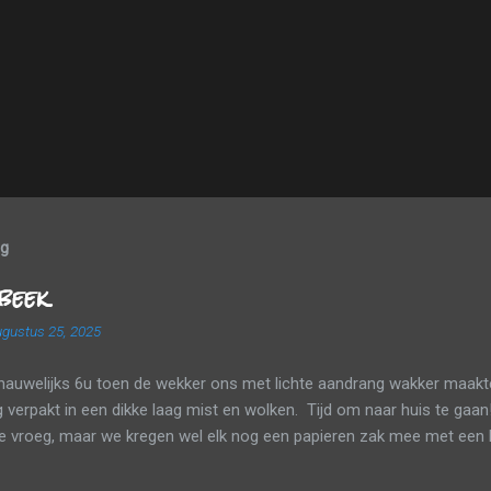
og
beek
gustus 25, 2025
nauwelijks 6u toen de wekker ons met lichte aandrang wakker maakte
verpakt in een dikke laag mist en wolken. Tijd om naar huis te gaan
te vroeg, maar we kregen wel elk nog een papieren zak mee met een 
tsapje. Tussen de wolken en de mist probeerden we onderweg nog zo 
p mee te pikken. Een laatste tankbeurt, de huurauto inleveren en da