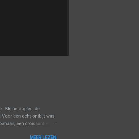
. Kleine oogjes, de
! Voor een echt ontbijt was
banaan, een croissant en
veel mogelijk van het
MEER LEZEN
n gaan aanschuiven. De