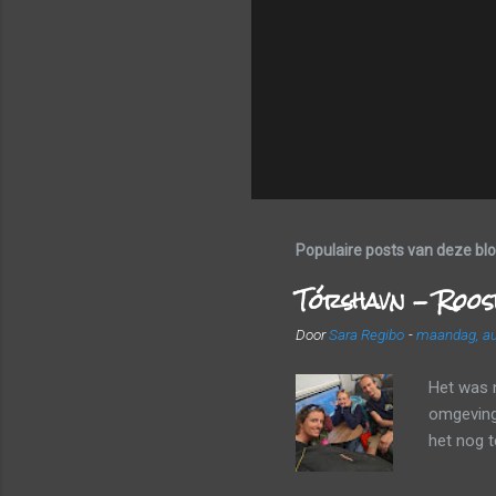
Populaire posts van deze bl
Tórshavn - Roos
Door
Sara Regibo
-
maandag, au
Het was 
omgeving 
het nog 
een frui
landscha