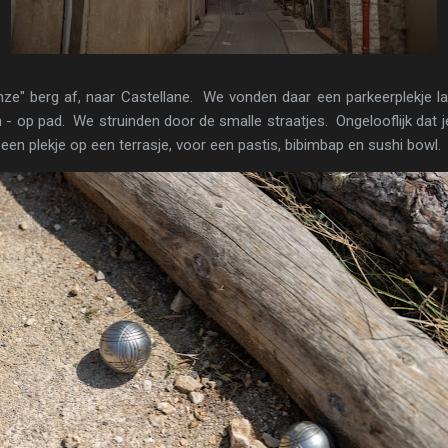
nze" berg af, naar Castellane. We vonden daar een parkeerplekje l
 - op pad. We struinden door de smalle straatjes. Ongelooflijk dat 
 een plekje op een terrasje, voor een pastis, bibimbap en sushi bowl.