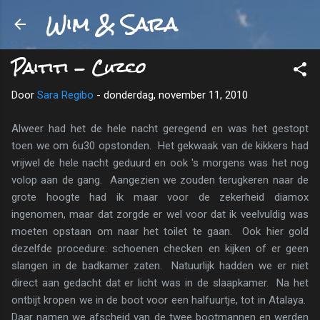
Wim & Sara
Doorgaan naar hoofdcontent
Paititi - Cuzco
Door
Sara Regibo
-
donderdag, november 11, 2010
Alweer had het de hele nacht geregend en was het gestopt
toen we om 6u30 opstonden. Het gekwaak van de kikkers had
vrijwel de hele nacht geduurd en ook 's morgens was het nog
volop aan de gang. Aangezien we zouden terugkeren naar de
grote hoogte had ik maar voor de zekerheid diamox
ingenomen, maar dat zorgde er wel voor dat ik veelvuldig was
moeten opstaan om naar het toilet te gaan. Ook hier gold
dezelfde procedure: schoenen checken en kijken of er geen
slangen in de badkamer zaten. Natuurlijk hadden we er niet
direct aan gedacht dat er licht was in de slaapkamer. Na het
ontbijt kropen we in de boot voor een halfuurtje, tot in Atalaya.
Daar namen we afscheid van de twee bootmannen en werden