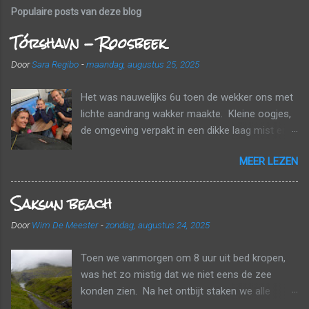
Populaire posts van deze blog
Tórshavn - Roosbeek
Door
Sara Regibo
-
maandag, augustus 25, 2025
Het was nauwelijks 6u toen de wekker ons met
lichte aandrang wakker maakte. Kleine oogjes,
de omgeving verpakt in een dikke laag mist en
wolken. Tijd om naar huis te gaan! Voor een
MEER LEZEN
echt ontbijt was het nog te vroeg, maar we
kregen wel elk nog een papieren zak mee met
Saksun beach
een banaan, een croissant en een fruitsapje.
Tussen de wolken en de mist probeerden we
Door
Wim De Meester
-
zondag, augustus 24, 2025
onderweg nog zo veel mogelijk van het
landschap mee te pikken. Een laatste
Toen we vanmorgen om 8 uur uit bed kropen,
tankbeurt, de huurauto inleveren en dan gaan
was het zo mistig dat we niet eens de zee
aanschuiven. De luchthaven bestaat uit één
konden zien. Na het ontbijt staken we alle
enkele terminal en er was één rij om aan te
valiezen in de auto, checkten we al in voor onze