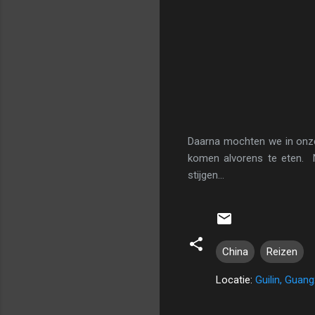
Daarna mochten we in onze
komen alvorens te eten. N
stijgen...
China
Reizen
Locatie:
Guilin, Guang
R