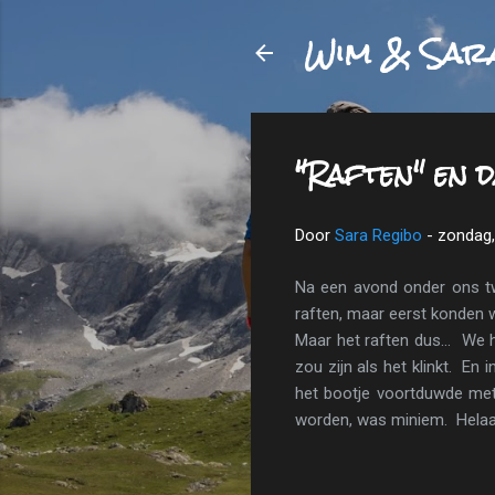
Wim & Sar
"Raften" en 
Door
Sara Regibo
-
zondag, 
Na een avond onder ons tw
raften, maar eerst konden 
Maar het raften dus... We h
zou zijn als het klinkt. En
het bootje voortduwde met
worden, was miniem. Helaas