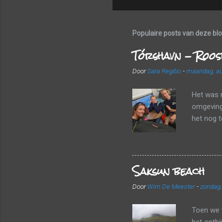
Populaire posts van deze bl
Tórshavn - Roos
Door
Sara Regibo
-
maandag, au
Het was 
omgeving 
het nog 
een frui
landscha
luchthave
Saksun beach
valiezen
vlot door
Door
Wim De Meester
-
zondag,
vertrekke
haalden w
Toen we 