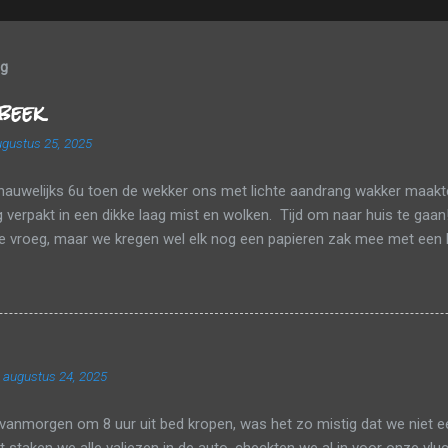
og
beek
gustus 25, 2025
nauwelijks 6u toen de wekker ons met lichte aandrang wakker maakte
verpakt in een dikke laag mist en wolken. Tijd om naar huis te gaan
te vroeg, maar we kregen wel elk nog een papieren zak mee met een 
tsapje. Tussen de wolken en de mist probeerden we onderweg nog zo 
p mee te pikken. Een laatste tankbeurt, de huurauto inleveren en da
n bestaat uit één enkele terminal en er was één rij om aan te schu
 waren verlost, gingen we nog magneten en een breiboek kopen en da
 de veiligheidscontrole. Het zicht was gelukkig goed genoeg om op h
 augustus 24, 2025
n. Nu ja, we hadden wel meer dan tijd genoeg in Parijs om de TGV te
e nipt onze aansluiting naar Tienen en zo zaten we al snel bij om...
vanmorgen om 8 uur uit bed kropen, was het zo mistig dat we niet 