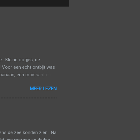
. Kleine oogjes, de
! Voor een echt ontbijt was
banaan, een croissant en
veel mogelijk van het
MEER LEZEN
n gaan aanschuiven. De
iven. Toen we van onze
arna geraakten we redelijk
et geplande uur te
 halen. In Brussel-Zuid
eens de zee konden zien. Na