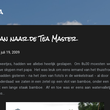
Doorgaan naar hoofdcontent
a
dan naar de Tea Master
juli 19, 2009
eetjes, hadden we allebei heerlijk geslapen. Om 8u30 moesten 
we skypen met papa. Het was leuk om eens iemand van het thuisfron
adden gisteren - na het zien van foto's in de winkelstraat - al door 
 inderdaad: we zaten in een zetel op een vlot van bamboe, onder een 
 een lange staak bamboe. Af en toe was er eens aan watervallet
...