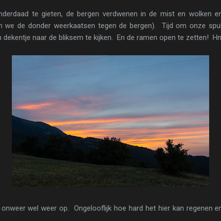
 inderdaad te gieten, de bergen verdwenen in de mist en wolken 
n we de donder weerkaatsen tegen de bergen). Tijd om onze spul
n dekentje naar de bliksem te kijken. En de ramen open te zetten! H
t onweer wel weer op. Ongelooflijk hoe hard het hier kan regenen e