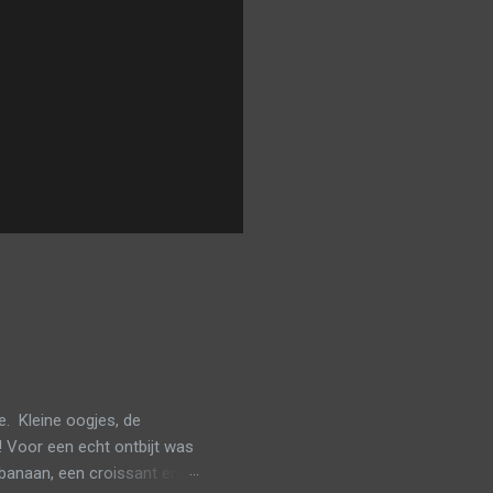
. Kleine oogjes, de
! Voor een echt ontbijt was
banaan, een croissant en