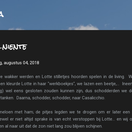
Doorgaan naar hoofdcontent
a
 niente
g, augustus 04, 2018
e wakker werden en Lotte stilletjes hoorden spelen in de living. W
n kleurde Lotte in haar "werkboekjes", we lazen een beetje,... Ineen
g) wel eens gesloten zouden kunnen zijn, dus schodderden we 
 tanken. Daarna, schodder, schodder, naar Casalicchio.
eloen met ham; de pitjes legden we te drogen om er later een
el er niet altijd sprake is van echt verstoppen bij Lotte... en wij o
oen al naar uit dat de zon niet lang zou blijven schijnen.