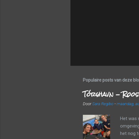
Populaire posts van deze bl
Tórshavn - Roos
Door
Sara Regibo
-
maandag, au
Het was 
omgeving 
het nog 