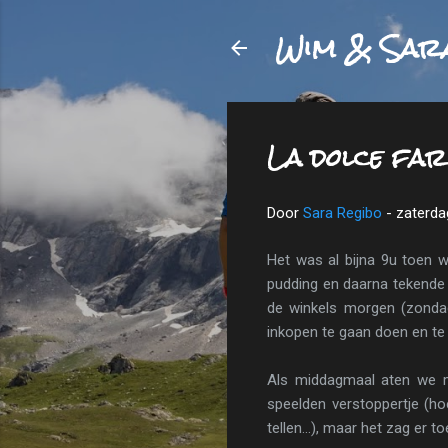
Wim & Sar
La dolce far
Door
Sara Regibo
-
zaterda
Het was al bijna 9u toen w
pudding en daarna tekende e
de winkels morgen (zonda
inkopen te gaan doen en te
Als middagmaal aten we m
speelden verstoppertje (hoew
tellen...), maar het zag er t