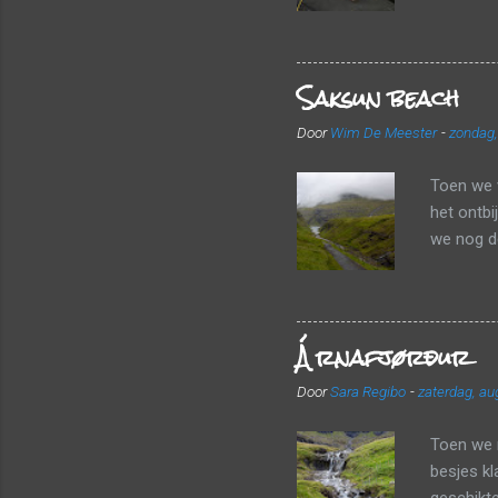
een frui
landscha
luchthave
Saksun beach
valiezen
vlot door
Door
Wim De Meester
-
zondag,
vertrekke
haalden w
Toen we 
het ontbi
we nog de
We wande
stenen. W
bergen te
Árnafjørður
een heleb
aangezien
Door
Sara Regibo
-
zaterdag, au
konden w
uitkijkpu
Toen we r
besjes kl