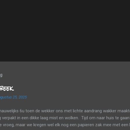
og
beek
gustus 25, 2025
nauwelijks 6u toen de wekker ons met lichte aandrang wakker maakte
verpakt in een dikke laag mist en wolken. Tijd om naar huis te gaan
te vroeg, maar we kregen wel elk nog een papieren zak mee met een 