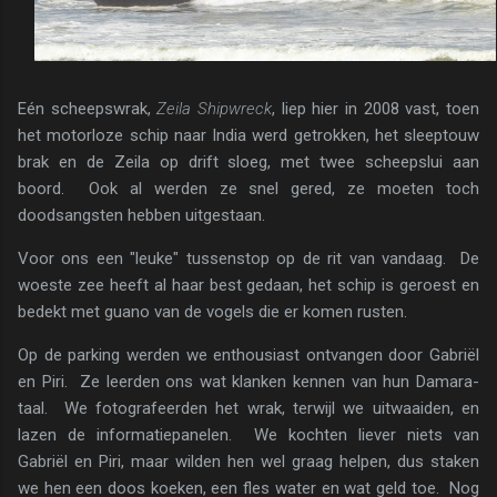
Eén scheepswrak,
Zeila Shipwreck
, liep hier in 2008 vast, toen
het motorloze schip naar India werd getrokken, het sleeptouw
brak en de Zeila op drift sloeg, met twee scheepslui aan
boord. Ook al werden ze snel gered, ze moeten toch
doodsangsten hebben uitgestaan.
Voor ons een "leuke" tussenstop op de rit van vandaag. De
woeste zee heeft al haar best gedaan, het schip is geroest en
bedekt met guano van de vogels die er komen rusten.
Op de parking werden we enthousiast ontvangen door Gabriël
en Piri. Ze leerden ons wat klanken kennen van hun Damara-
taal. We fotografeerden het wrak, terwijl we uitwaaiden, en
lazen de informatiepanelen. We kochten liever niets van
Gabriël en Piri, maar wilden hen wel graag helpen, dus staken
we hen een doos koeken, een fles water en wat geld toe. Nog