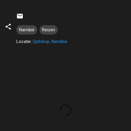
Namibië
Reizen
Locatie:
Spitskop, Namibia
R
e
a
c
t
i
e
s