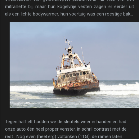
mitraillette bij, maar hun kogelvrije vesten zagen er eerder uit
als een lichte bodywarmer; hun voertuig was een roestige bak...
Tegen half elf hadden we de sleutels weer in handen en had
onze auto één heel proper venster, in schril contrast met de
rest. Nog even (heel erg) voltanken (115l), de ramen laten