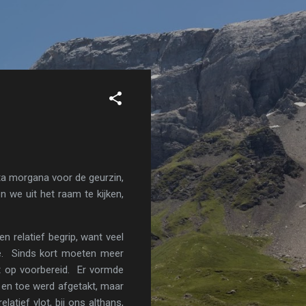
ata morgana voor de geurzin,
n we uit het raam te kijken,
n relatief begrip, want veel
ie. Sinds kort moeten meer
et op voorbereid. Er vormde
f en toe werd afgetakt, maar
latief vlot, bij ons althans,