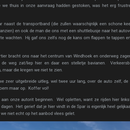
 we thuis in onze aanvraag hadden gestoken, was het erg frust
r naast de transportband (die zullen waarschijnlijk een schone kee
anzien) en ook de man die ons met een shuttlebusje naar het auto
 te wachten. Hij gaf ons zelfs nog de kans om flappen te tappen e
wartier bracht ons naar het centrum van Windhoek en onderweg zag
n de weg zat/liep hier en daar een stelletje bavianen. Verkeer
, maar die kregen we niet te zien.
e zeer uitgebreide uitleg, wel twee uur lang, over de auto zelf, d
 noem maar op. Koffer vol!
 aan onze autorit beginnen. Wel opletten, want ze rijden hier li
gen. Het gerief dat je hier vindt in de Spar is eigenlijk heel gelijkaa
 we niet echt op het aanbod vlees gelet.