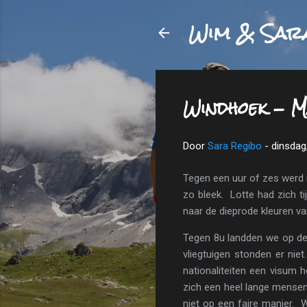
Wim & Sar
Windhoek - M
Door
Sara Regibo
-
dinsdag,
Tegen een uur of zes werd i
zo bleek. Lotte had zich ti
naar de dieprode kleuren va
Tegen 8u landden we op de i
vliegtuigen stonden er ni
nationaliteiten een visum 
zich een heel lange mensens
niet op een faire manier. We