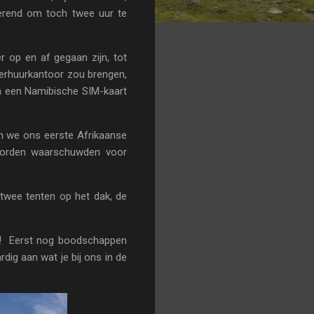
rerend om toch twee uur te
r op en af gegaan zijn, tot
verhuurkantoor zou brengen,
n een Namibische SIM-kaart
en we ons eerste Afrikaanse
sborden waarschuwden voor
e twee tenten op het dak, de
nks! Eerst nog boodschappen
rdig aan wat je bij ons in de