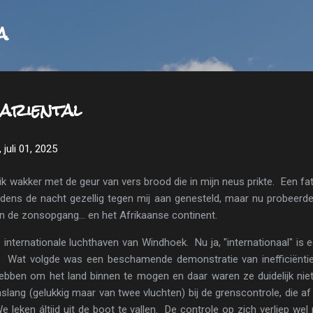
Doorgaan naar hoofdcontent
a
ariental
 juli 01, 2025
k wakker met de geur van vers brood die in mijn neus prikte. Een f
jdens de nacht gezellig tegen mij aan genesteld, maar nu probeerde
n de zonsopgang... en het Afrikaanse continent.
nternationale luchthaven van Windhoek. Nu ja, "internationaal" is ee
et. Wat volgde was een beschamende demonstratie van inefficiënt
hebben om het land binnen te mogen en daar waren ze duidelijk ni
lang (gelukkig maar van twee vluchten) bij de grenscontrole, die a
 leken áltijd uit de boot te vallen. De controle op zich verliep wel re