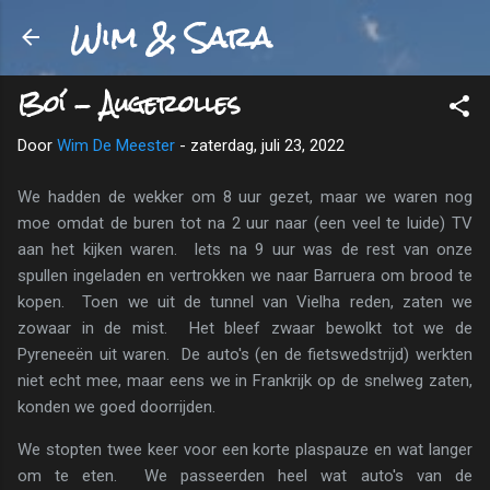
Wim & Sara
Doorgaan naar hoofdcontent
Boí - Augerolles
Door
Wim De Meester
-
zaterdag, juli 23, 2022
We hadden de wekker om 8 uur gezet, maar we waren nog
moe omdat de buren tot na 2 uur naar (een veel te luide) TV
aan het kijken waren. Iets na 9 uur was de rest van onze
spullen ingeladen en vertrokken we naar Barruera om brood te
kopen. Toen we uit de tunnel van Vielha reden, zaten we
zowaar in de mist. Het bleef zwaar bewolkt tot we de
Pyreneeën uit waren. De auto's (en de fietswedstrijd) werkten
niet echt mee, maar eens we in Frankrijk op de snelweg zaten,
konden we goed doorrijden.
We stopten twee keer voor een korte plaspauze en wat langer
om te eten. We passeerden heel wat auto's van de