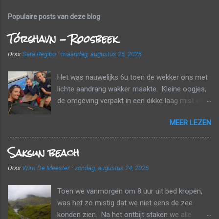
Populaire posts van deze blog
Tórshavn - Roosbeek
Door
Sara Regibo
-
maandag, augustus 25, 2025
Het was nauwelijks 6u toen de wekker ons met
lichte aandrang wakker maakte. Kleine oogjes,
de omgeving verpakt in een dikke laag mist en
wolken. Tijd om naar huis te gaan! Voor een
MEER LEZEN
echt ontbijt was het nog te vroeg, maar we
kregen wel elk nog een papieren zak mee met
Saksun beach
een banaan, een croissant en een fruitsapje.
Tussen de wolken en de mist probeerden we
Door
Wim De Meester
-
zondag, augustus 24, 2025
onderweg nog zo veel mogelijk van het
landschap mee te pikken. Een laatste
Toen we vanmorgen om 8 uur uit bed kropen,
tankbeurt, de huurauto inleveren en dan gaan
was het zo mistig dat we niet eens de zee
aanschuiven. De luchthaven bestaat uit één
konden zien. Na het ontbijt staken we alle
enkele terminal en er was één rij om aan te