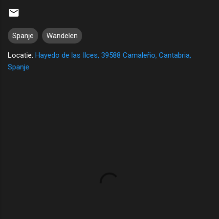
Spanje
Wandelen
Locatie:
Hayedo de las Ilces, 39588 Camaleño, Cantabria,
Spanje
R
e
a
c
t
i
e
s