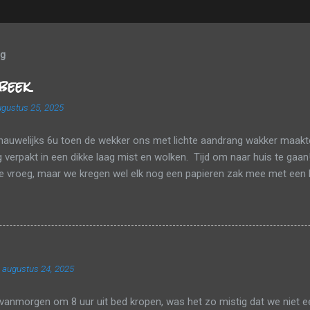
og
beek
gustus 25, 2025
nauwelijks 6u toen de wekker ons met lichte aandrang wakker maakte
verpakt in een dikke laag mist en wolken. Tijd om naar huis te gaan
te vroeg, maar we kregen wel elk nog een papieren zak mee met een 
tsapje. Tussen de wolken en de mist probeerden we onderweg nog zo 
p mee te pikken. Een laatste tankbeurt, de huurauto inleveren en da
n bestaat uit één enkele terminal en er was één rij om aan te schu
 waren verlost, gingen we nog magneten en een breiboek kopen en da
 de veiligheidscontrole. Het zicht was gelukkig goed genoeg om op h
 augustus 24, 2025
n. Nu ja, we hadden wel meer dan tijd genoeg in Parijs om de TGV te
e nipt onze aansluiting naar Tienen en zo zaten we al snel bij om...
vanmorgen om 8 uur uit bed kropen, was het zo mistig dat we niet 