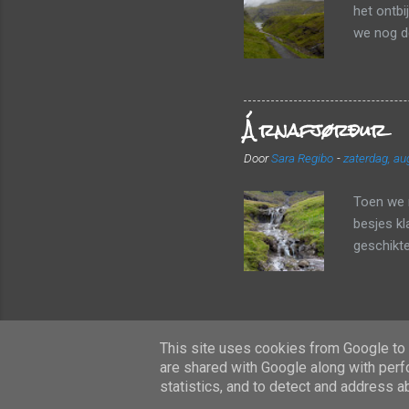
het ontbi
we nog de
We wande
stenen. W
bergen te
Árnafjørður
een heleb
aangezien
Door
Sara Regibo
-
zaterdag, au
konden w
uitkijkpu
Toen we r
besjes kl
geschikte
kozen vo
dezelfde 
parkeerde
vertrekke
This site uses cookies from Google to d
volgen, d
are shared with Google along with perf
met heide
statistics, and to detect and address a
ook te ver