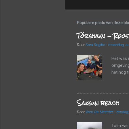
Populaire posts van deze bl
Tórshavn - Roos
Door
Sara Regibo
-
maandag, au
Het was 
omgeving 
het nog 
een frui
landscha
luchthave
Saksun beach
valiezen
vlot door
Door
Wim De Meester
-
zondag,
vertrekke
haalden w
Toen we 