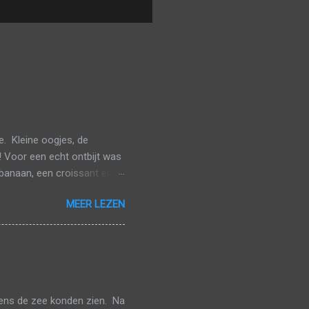
. Kleine oogjes, de
! Voor een echt ontbijt was
banaan, een croissant en
veel mogelijk van het
MEER LEZEN
n gaan aanschuiven. De
iven. Toen we van onze
arna geraakten we redelijk
et geplande uur te
 halen. In Brussel-Zuid
eens de zee konden zien. Na