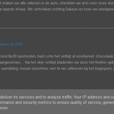
jt staken we alle valiezen in de auto, checkten we al in voor onze v
 laatste afwas. We vertrokken richting Saksun en toen we uitstapte
lden naar beneden op een asfaltwegje. Gelukkig ging het paadje al 
e liepen langs de rivier en het zicht was goed genoeg om links en 
 kunnen zien. In de verte zagen we het meer. Toen we dicht bij de ri
oel stenen in. Bij het meer liepen we op het strand. Bij hoogtij kan je
 het bijna laagtij was, konden wij nog een hele eind verder wandelen
gustus 23, 2025
e nog een laatste keer genieten van de mooie uitzichten. Daarna r
nt op Saksun beach....
ond 8u30 opstonden, had Lotte het ontbijt al voorbereid: chocolade
aargenomen, ... Na het skyr-ontbijt bladerden we door het Rother-gid
 wandeling: mooie uitzichten, niet té ver, uitkomen bij het beginpunt, 
or zwarte topwandeling #34: Árnafjørður-Runde . De rit naar het be
als gisteren, alleen waren we er al bij het derde eiland, Borðoy. In de
n we bij het kerkje. Bergschoenen, jas, rugzak,... Klaar voor vertre
n op een lokaal minimum: je moet onherroepelijk de hoogte in. Even 
eliver its services and to analyze traffic. Your IP address and 
an een poortje door en de beklimming ging van start. Het was een he
ormance and security metrics to ensure quality of service, gene
Mogelijk gemaakt door Blogger
, waarbij we ons moesten oriënteren op (te) lage rode paaltjes, die
buse.
 uit elkaar stonden. ...