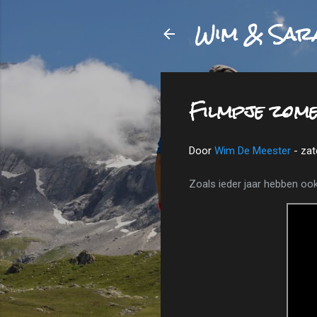
Wim & Sar
Filmpje zome
Door
Wim De Meester
-
zat
Zoals ieder jaar hebben oo