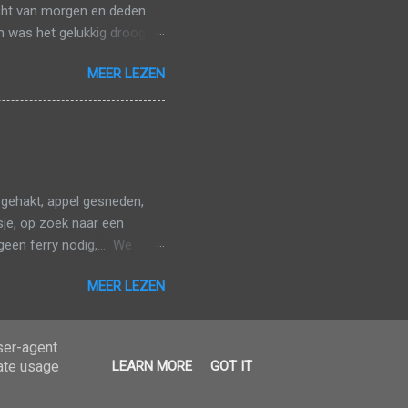
lucht van morgen en deden
n was het gelukkig droog.
snel over in een wegje met
MEER LEZEN
rechts van ons de groene
vier waren, gooiden we er
 hier niet verder, maar
 langs het strand. Ze
eden we nog naar een ander
 gehakt, appel gesneden,
sje, op zoek naar een
geen ferry nodig,... We
ginpunt was grotendeels
MEER LEZEN
 baai van Árnafjørður
k! Het "probleem" met
het asfalt langs de baai
user-agent
el steil pad door grasland
rate usage
LEARN MORE
GOT IT
 nauwelijks opvielen en soms