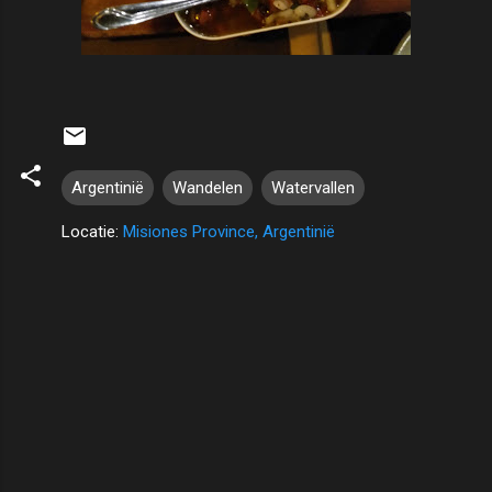
Argentinië
Wandelen
Watervallen
Locatie:
Misiones Province, Argentinië
R
e
a
c
t
i
e