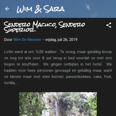
Wim & Sara
Doorgaan naar hoofdcontent
Sendero Macuco, Sendero
Superior
Door
Wim De Meester
-
vrijdag, juli 26, 2019
Lotte werd al om 7u30 wakker... Te vroeg, maar gelukkig kroop
ze nog tot iets voor 8 uur terug in bed voordat ze met ons
begon te knuffelen. We gingen ontbijten in het hotel. We
hadden voor twee personen gevraagd en gelukkig maar, want
ze bleven maar met eten komen: pannenkoeken, cake, fruit,
tortilla, ...