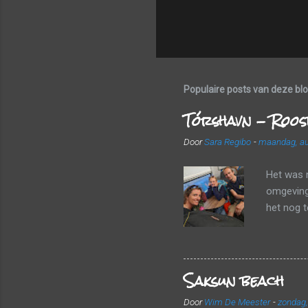
Populaire posts van deze bl
Tórshavn - Roos
Door
Sara Regibo
-
maandag, au
Het was 
omgeving 
het nog 
een frui
landscha
luchthave
Saksun beach
valiezen
vlot door
Door
Wim De Meester
-
zondag,
vertrekke