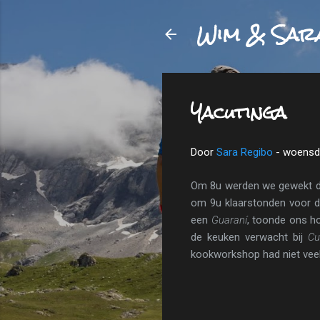
Wim & Sar
Yacutinga
Door
Sara Regibo
-
woensda
Om 8u werden we gewekt do
om 9u klaarstonden voor d
een
Guaraní
, toonde ons h
de keuken verwacht bij
Cu
kookworkshop had niet veel 