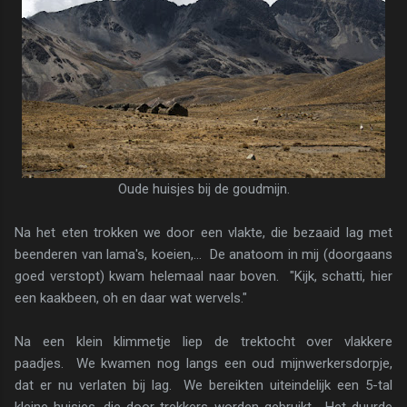
Oude huisjes bij de goudmijn.
Na het eten trokken we door een vlakte, die bezaaid lag met
beenderen van lama's, koeien,... De anatoom in mij (doorgaans
goed verstopt) kwam helemaal naar boven. "Kijk, schatti, hier
een kaakbeen, oh en daar wat wervels."
Na een klein klimmetje liep de trektocht over vlakkere
paadjes. We kwamen nog langs een oud mijnwerkersdorpje,
dat er nu verlaten bij lag. We bereikten uiteindelijk een 5-tal
kleine huisjes, die door trekkers worden gebruikt. Het duurde