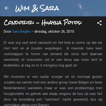
Wim & Sara
Doorgaan naar hoofdcontent
Condoriri - Huayna Potosi
Door
Sara Regibo
-
dinsdag, oktober 26, 2010
Er was erg veel wind vannacht en het leek er soms op dat we
met tent en al zouden wegvliegen. Ik meende twee keer
voetstappen te horen van iemand die onze tent daarvan
weerhield; of misschien zat er een lama aan onze tent te
knabbelen, al zag ze er 's morgens nog gaaf uit.
We moesten er een uurtje vroeger uit en normaal gezien
zouden we samen met een andere groep (twee Belgen en twee
Nederlanders) wandelen, maar er was een probleempje met
hoogteziekte en gebrek aan slaap wegens de kou (al was het
door de bewolking een "warmere" nacht geweest), dus wij
vertrokken alleen met Ramiro.