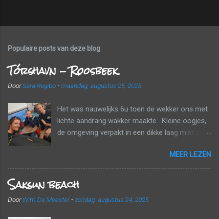
Populaire posts van deze blog
Tórshavn - Roosbeek
Door
Sara Regibo
-
maandag, augustus 25, 2025
Het was nauwelijks 6u toen de wekker ons met
lichte aandrang wakker maakte. Kleine oogjes,
de omgeving verpakt in een dikke laag mist en
wolken. Tijd om naar huis te gaan! Voor een
MEER LEZEN
echt ontbijt was het nog te vroeg, maar we
kregen wel elk nog een papieren zak mee met
Saksun beach
een banaan, een croissant en een fruitsapje.
Tussen de wolken en de mist probeerden we
Door
Wim De Meester
-
zondag, augustus 24, 2025
onderweg nog zo veel mogelijk van het
landschap mee te pikken. Een laatste