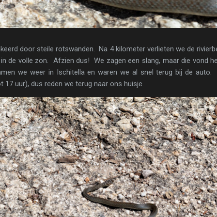
keerd door steile rotswanden. Na 4 kilometer verlieten we de rivie
r in de volle zon. Afzien dus! We zagen een slang, maar die vond
men we weer in Ischitella en waren we al snel terug bij de auto.
 17 uur), dus reden we terug naar ons huisje.