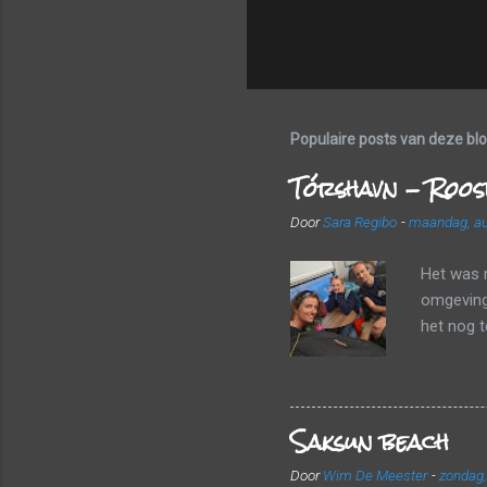
Populaire posts van deze bl
Tórshavn - Roos
Door
Sara Regibo
-
maandag, au
Het was 
omgeving 
het nog 
een frui
landscha
luchthave
Saksun beach
valiezen
vlot door
Door
Wim De Meester
-
zondag,
vertrekke