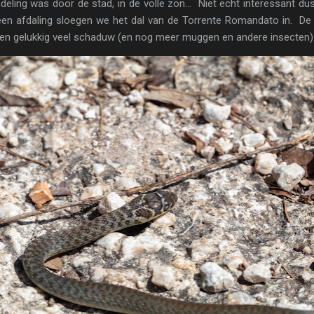
eling was door de stad, in de volle zon... Niet echt interessant du
een afdaling sloegen we het dal van de Torrente Romandato in. De b
n gelukkig veel schaduw (en nog meer muggen en andere insecten)