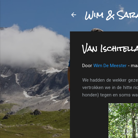
Wim & Sar
Van Ischitel
Door
Wim De Meester
-
maa
We hadden de wekker gezet 
vertrokken we in de hitte r
honden) tegen en soms was