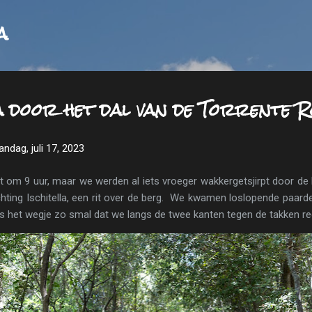
Doorgaan naar hoofdcontent
a
la door het dal van de Torrente
ndag, juli 17, 2023
om 9 uur, maar we werden al iets vroeger wakkergetsjirpt door de 
ichting Ischitella, een rit over de berg. We kwamen loslopende paard
 het wegje zo smal dat we langs de twee kanten tegen de takken re